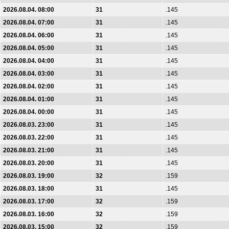
2026.08.04. 08:00
31
.145
2026.08.04. 07:00
31
.145
2026.08.04. 06:00
31
.145
2026.08.04. 05:00
31
.145
2026.08.04. 04:00
31
.145
2026.08.04. 03:00
31
.145
2026.08.04. 02:00
31
.145
2026.08.04. 01:00
31
.145
2026.08.04. 00:00
31
.145
2026.08.03. 23:00
31
.145
2026.08.03. 22:00
31
.145
2026.08.03. 21:00
31
.145
2026.08.03. 20:00
31
.145
2026.08.03. 19:00
32
.159
2026.08.03. 18:00
31
.145
2026.08.03. 17:00
32
.159
2026.08.03. 16:00
32
.159
2026.08.03. 15:00
32
.159