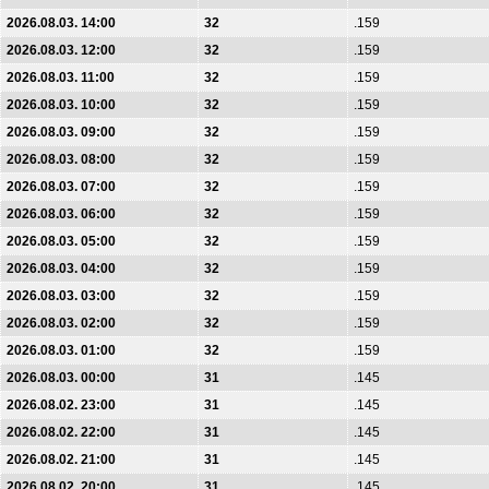
2026.08.03. 14:00
32
.159
2026.08.03. 12:00
32
.159
2026.08.03. 11:00
32
.159
2026.08.03. 10:00
32
.159
2026.08.03. 09:00
32
.159
2026.08.03. 08:00
32
.159
2026.08.03. 07:00
32
.159
2026.08.03. 06:00
32
.159
2026.08.03. 05:00
32
.159
2026.08.03. 04:00
32
.159
2026.08.03. 03:00
32
.159
2026.08.03. 02:00
32
.159
2026.08.03. 01:00
32
.159
2026.08.03. 00:00
31
.145
2026.08.02. 23:00
31
.145
2026.08.02. 22:00
31
.145
2026.08.02. 21:00
31
.145
2026.08.02. 20:00
31
.145