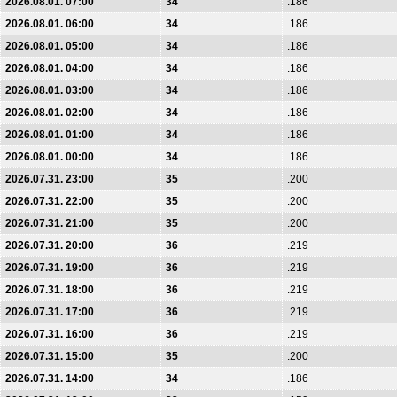
2026.08.01. 07:00
34
.186
2026.08.01. 06:00
34
.186
2026.08.01. 05:00
34
.186
2026.08.01. 04:00
34
.186
2026.08.01. 03:00
34
.186
2026.08.01. 02:00
34
.186
2026.08.01. 01:00
34
.186
2026.08.01. 00:00
34
.186
2026.07.31. 23:00
35
.200
2026.07.31. 22:00
35
.200
2026.07.31. 21:00
35
.200
2026.07.31. 20:00
36
.219
2026.07.31. 19:00
36
.219
2026.07.31. 18:00
36
.219
2026.07.31. 17:00
36
.219
2026.07.31. 16:00
36
.219
2026.07.31. 15:00
35
.200
2026.07.31. 14:00
34
.186