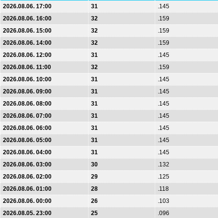
2026.08.06. 17:00
31
.145
2026.08.06. 16:00
32
.159
2026.08.06. 15:00
32
.159
2026.08.06. 14:00
32
.159
2026.08.06. 12:00
31
.145
2026.08.06. 11:00
32
.159
2026.08.06. 10:00
31
.145
2026.08.06. 09:00
31
.145
2026.08.06. 08:00
31
.145
2026.08.06. 07:00
31
.145
2026.08.06. 06:00
31
.145
2026.08.06. 05:00
31
.145
2026.08.06. 04:00
31
.145
2026.08.06. 03:00
30
.132
2026.08.06. 02:00
29
.125
2026.08.06. 01:00
28
.118
2026.08.06. 00:00
26
.103
2026.08.05. 23:00
25
.096