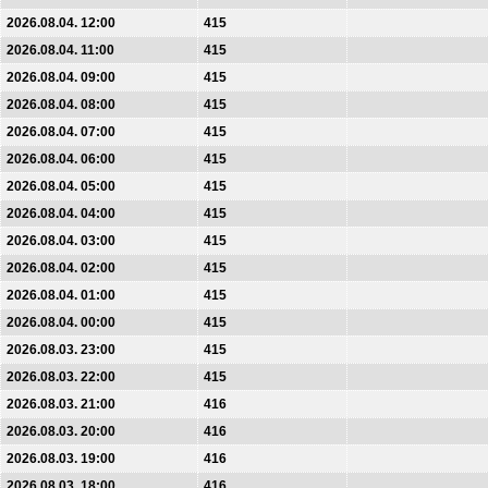
2026.08.04. 12:00
415
2026.08.04. 11:00
415
2026.08.04. 09:00
415
2026.08.04. 08:00
415
2026.08.04. 07:00
415
2026.08.04. 06:00
415
2026.08.04. 05:00
415
2026.08.04. 04:00
415
2026.08.04. 03:00
415
2026.08.04. 02:00
415
2026.08.04. 01:00
415
2026.08.04. 00:00
415
2026.08.03. 23:00
415
2026.08.03. 22:00
415
2026.08.03. 21:00
416
2026.08.03. 20:00
416
2026.08.03. 19:00
416
2026.08.03. 18:00
416