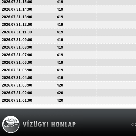
2026.07.31. 15:00
419
2026.07.31. 14:00
419
2026.07.31. 13:00
419
2026.07.31. 12:00
419
2026.07.31. 11:00
419
2026.07.31. 09:00
419
2026.07.31. 08:00
419
2026.07.31. 07:00
419
2026.07.31. 06:00
419
2026.07.31. 05:00
419
2026.07.31. 04:00
419
2026.07.31. 03:00
420
2026.07.31. 02:00
420
2026.07.31. 01:00
420
© 