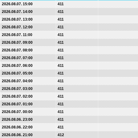
2026.08.07. 15:00
411
2026.08.07. 14:00
411
2026.08.07. 13:00
411
2026.08.07. 12:00
411
2026.08.07. 11:00
411
2026.08.07. 09:00
411
2026.08.07. 08:00
411
2026.08.07. 07:00
411
2026.08.07. 06:00
411
2026.08.07. 05:00
411
2026.08.07. 04:00
411
2026.08.07. 03:00
411
2026.08.07. 02:00
411
2026.08.07. 01:00
411
2026.08.07. 00:00
411
2026.08.06. 23:00
411
2026.08.06. 22:00
411
2026.08.06. 21:00
412