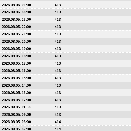
2026.08.06. 01:00
413
2026.08.06. 00:00
413
2026.08.05. 23:00
413
2026.08.05. 22:00
413
2026.08.05. 21:00
413
2026.08.05. 20:00
413
2026.08.05. 19:00
413
2026.08.05. 18:00
413
2026.08.05. 17:00
413
2026.08.05. 16:00
413
2026.08.05. 15:00
413
2026.08.05. 14:00
413
2026.08.05. 13:00
413
2026.08.05. 12:00
413
2026.08.05. 11:00
413
2026.08.05. 09:00
413
2026.08.05. 08:00
414
2026.08.05. 07:00
414