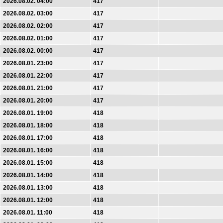
2026.08.02. 04:00
417
2026.08.02. 03:00
417
2026.08.02. 02:00
417
2026.08.02. 01:00
417
2026.08.02. 00:00
417
2026.08.01. 23:00
417
2026.08.01. 22:00
417
2026.08.01. 21:00
417
2026.08.01. 20:00
417
2026.08.01. 19:00
418
2026.08.01. 18:00
418
2026.08.01. 17:00
418
2026.08.01. 16:00
418
2026.08.01. 15:00
418
2026.08.01. 14:00
418
2026.08.01. 13:00
418
2026.08.01. 12:00
418
2026.08.01. 11:00
418