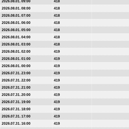
2026.08.01. 09:00
418
2026.08.01. 08:00
418
2026.08.01. 07:00
418
2026.08.01. 06:00
418
2026.08.01. 05:00
418
2026.08.01. 04:00
418
2026.08.01. 03:00
418
2026.08.01. 02:00
419
2026.08.01. 01:00
419
2026.08.01. 00:00
419
2026.07.31. 23:00
419
2026.07.31. 22:00
419
2026.07.31. 21:00
419
2026.07.31. 20:00
419
2026.07.31. 19:00
419
2026.07.31. 18:00
419
2026.07.31. 17:00
419
2026.07.31. 16:00
419