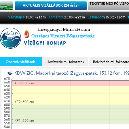
TEKINTSE MEG FŐ VÍZFO
AKTUÁLIS VÍZÁLLÁSOK (24 órás)
Nagybajcs
:
-21cm
Komárom
:
-22cm
Esztergom
:
-32cm
(15:00)
(15:00)
(15:00)