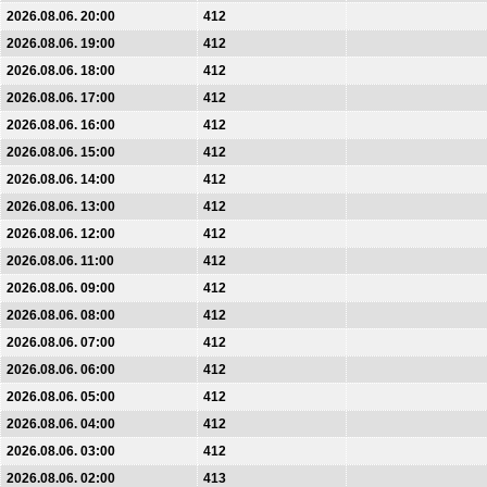
2026.08.06. 20:00
412
2026.08.06. 19:00
412
2026.08.06. 18:00
412
2026.08.06. 17:00
412
2026.08.06. 16:00
412
2026.08.06. 15:00
412
2026.08.06. 14:00
412
2026.08.06. 13:00
412
2026.08.06. 12:00
412
2026.08.06. 11:00
412
2026.08.06. 09:00
412
2026.08.06. 08:00
412
2026.08.06. 07:00
412
2026.08.06. 06:00
412
2026.08.06. 05:00
412
2026.08.06. 04:00
412
2026.08.06. 03:00
412
2026.08.06. 02:00
413