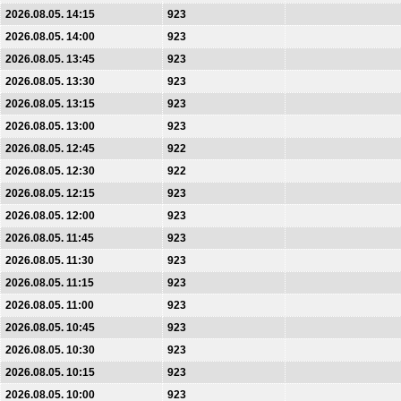
2026.08.05. 14:15
923
2026.08.05. 14:00
923
2026.08.05. 13:45
923
2026.08.05. 13:30
923
2026.08.05. 13:15
923
2026.08.05. 13:00
923
2026.08.05. 12:45
922
2026.08.05. 12:30
922
2026.08.05. 12:15
923
2026.08.05. 12:00
923
2026.08.05. 11:45
923
2026.08.05. 11:30
923
2026.08.05. 11:15
923
2026.08.05. 11:00
923
2026.08.05. 10:45
923
2026.08.05. 10:30
923
2026.08.05. 10:15
923
2026.08.05. 10:00
923