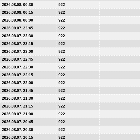
2026.08.08. 00:30
922
2026.08.08. 00:15
922
2026.08.08. 00:00
922
2026.08.07. 23:45
922
2026.08.07. 23:30
922
2026.08.07. 23:15
922
2026.08.07. 23:00
922
2026.08.07. 22:45
922
2026.08.07. 22:30
922
2026.08.07. 22:15
922
2026.08.07. 22:00
922
2026.08.07. 21:45
922
2026.08.07. 21:30
922
2026.08.07. 21:15
922
2026.08.07. 21:00
922
2026.08.07. 20:45
922
2026.08.07. 20:30
922
2026.08.07. 20:15
922