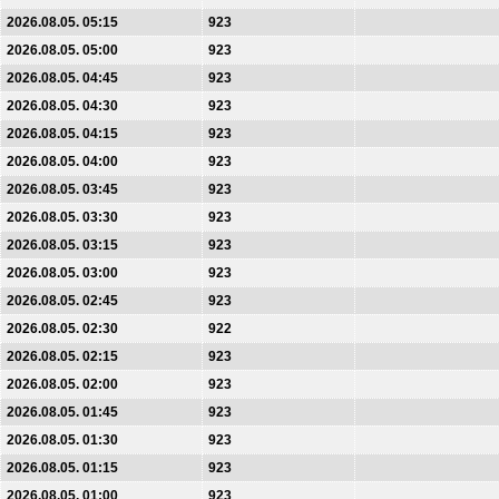
2026.08.05. 05:15
923
2026.08.05. 05:00
923
2026.08.05. 04:45
923
2026.08.05. 04:30
923
2026.08.05. 04:15
923
2026.08.05. 04:00
923
2026.08.05. 03:45
923
2026.08.05. 03:30
923
2026.08.05. 03:15
923
2026.08.05. 03:00
923
2026.08.05. 02:45
923
2026.08.05. 02:30
922
2026.08.05. 02:15
923
2026.08.05. 02:00
923
2026.08.05. 01:45
923
2026.08.05. 01:30
923
2026.08.05. 01:15
923
2026.08.05. 01:00
923