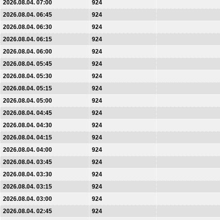
2026.08.04. 07:00
924
2026.08.04. 06:45
924
2026.08.04. 06:30
924
2026.08.04. 06:15
924
2026.08.04. 06:00
924
2026.08.04. 05:45
924
2026.08.04. 05:30
924
2026.08.04. 05:15
924
2026.08.04. 05:00
924
2026.08.04. 04:45
924
2026.08.04. 04:30
924
2026.08.04. 04:15
924
2026.08.04. 04:00
924
2026.08.04. 03:45
924
2026.08.04. 03:30
924
2026.08.04. 03:15
924
2026.08.04. 03:00
924
2026.08.04. 02:45
924