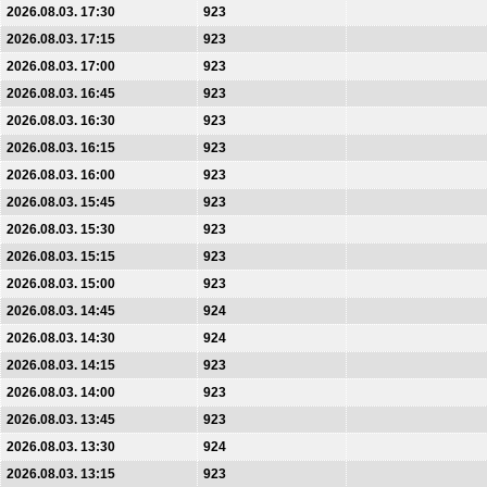
2026.08.03. 17:30
923
2026.08.03. 17:15
923
2026.08.03. 17:00
923
2026.08.03. 16:45
923
2026.08.03. 16:30
923
2026.08.03. 16:15
923
2026.08.03. 16:00
923
2026.08.03. 15:45
923
2026.08.03. 15:30
923
2026.08.03. 15:15
923
2026.08.03. 15:00
923
2026.08.03. 14:45
924
2026.08.03. 14:30
924
2026.08.03. 14:15
923
2026.08.03. 14:00
923
2026.08.03. 13:45
923
2026.08.03. 13:30
924
2026.08.03. 13:15
923