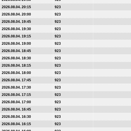
2026.08.04. 20:15
923
2026.08.04. 20:00
923
2026.08.04. 19:45
923
2026.08.04. 19:30
923
2026.08.04. 19:15
923
2026.08.04. 19:00
923
2026.08.04. 18:45
923
2026.08.04. 18:30
923
2026.08.04. 18:15
923
2026.08.04. 18:00
923
2026.08.04. 17:45
923
2026.08.04. 17:30
923
2026.08.04. 17:15
923
2026.08.04. 17:00
923
2026.08.04. 16:45
923
2026.08.04. 16:30
923
2026.08.04. 16:15
923