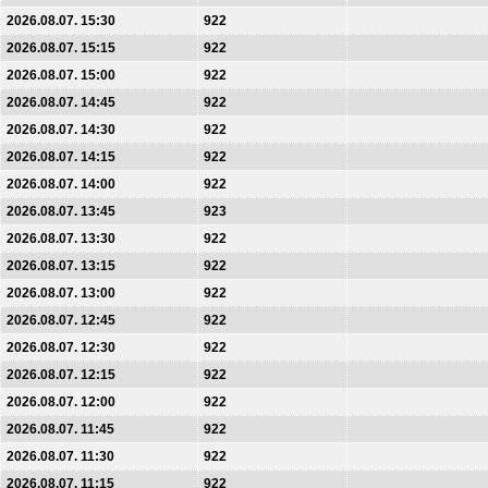
2026.08.07. 15:30
922
2026.08.07. 15:15
922
2026.08.07. 15:00
922
2026.08.07. 14:45
922
2026.08.07. 14:30
922
2026.08.07. 14:15
922
2026.08.07. 14:00
922
2026.08.07. 13:45
923
2026.08.07. 13:30
922
2026.08.07. 13:15
922
2026.08.07. 13:00
922
2026.08.07. 12:45
922
2026.08.07. 12:30
922
2026.08.07. 12:15
922
2026.08.07. 12:00
922
2026.08.07. 11:45
922
2026.08.07. 11:30
922
2026.08.07. 11:15
922