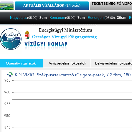
TEKINTSE MEG FŐ VÍZFO
AKTUÁLIS VÍZÁLLÁSOK (24 órás)
Nagybajcs
:
-3cm
Komárom
:
-7cm
Esztergom
:
-30cm
B
(05:00)
(05:00)
(05:00)