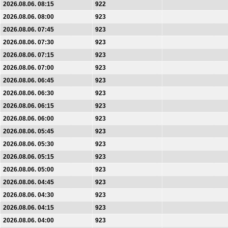
2026.08.06. 08:15
922
2026.08.06. 08:00
923
2026.08.06. 07:45
923
2026.08.06. 07:30
923
2026.08.06. 07:15
923
2026.08.06. 07:00
923
2026.08.06. 06:45
923
2026.08.06. 06:30
923
2026.08.06. 06:15
923
2026.08.06. 06:00
923
2026.08.06. 05:45
923
2026.08.06. 05:30
923
2026.08.06. 05:15
923
2026.08.06. 05:00
923
2026.08.06. 04:45
923
2026.08.06. 04:30
923
2026.08.06. 04:15
923
2026.08.06. 04:00
923