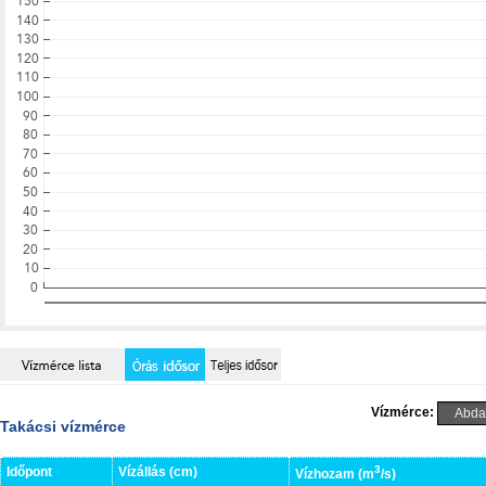
Vízmérce:
Takácsi vízmérce
3
Időpont
Vízállás (cm)
Vízhozam (m
/s)