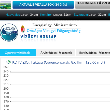
TEKINTSE MEG FŐ VÍZFO
AKTUÁLIS VÍZÁLLÁSOK (24 órás)
Nagybajcs
:
-34cm
Komárom
:
-21cm
Esztergom
:
-32cm
B
(23:00)
(23:00)
(23:00)