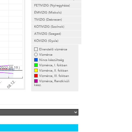
FETIVIZIG (Nyíregyháza)
ÉMVIZIG (Miskolc)
TIVIZIG (Debrecen)
KÖTIVIZIG (Szolnok)
ATIVIZIG (Szeged)
KÖVIZIG (Gyula)
Elrendelő vízmérce
Vízmérce
Nincs készültség
Vízmérce, I. fokban
Vízmérce, II. fokban
Vízmérce, III. fokban
Vízmérce, Rendkívüli
kész.