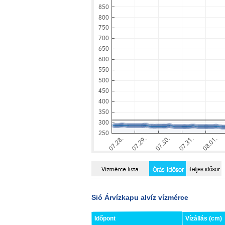
Sió Árvízkapu alvíz vízmérce
Időpont
Vízállás (cm)