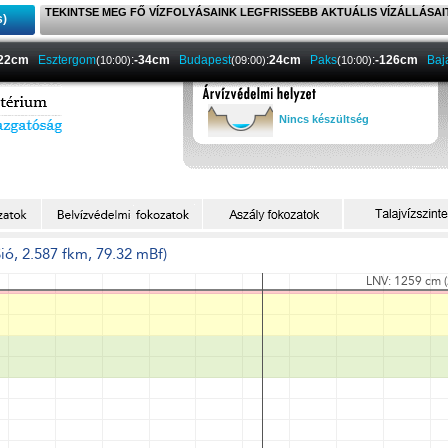
TEKINTSE MEG FŐ VÍZFOLYÁSAINK LEGFRISSEBB AKTUÁLIS VÍZÁLLÁSAI
s)
-22cm
Esztergom
:
-34cm
Budapest
:
24cm
Paks
:
-126cm
Baj
(10:00)
(09:00)
(10:00)
Nincs készültség