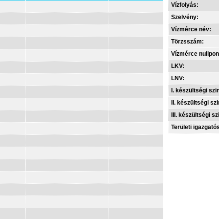
Vízfolyás:
Szelvény:
Vízmérce név:
Törzsszám:
Vízmérce nullpon
LKV:
LNV:
I. készültségi szin
II. készültségi szi
III. készültségi sz
Területi igazgató