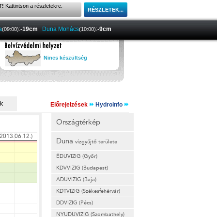
T!
Kattintson a részletekre.
a
:
-19cm
Duna Mohács
:
-9cm
(09:00)
(10:00)
Nincs készültség
Előrejelzések
Hydroinfo
Országtérkép
Duna
vízgyűjtő területe
ÉDUVIZIG (Győr)
KDVVIZIG (Budapest)
ADUVIZIG (Baja)
KDTVIZIG (Székesfehérvár)
DDVIZIG (Pécs)
NYUDUVIZIG (Szombathely)