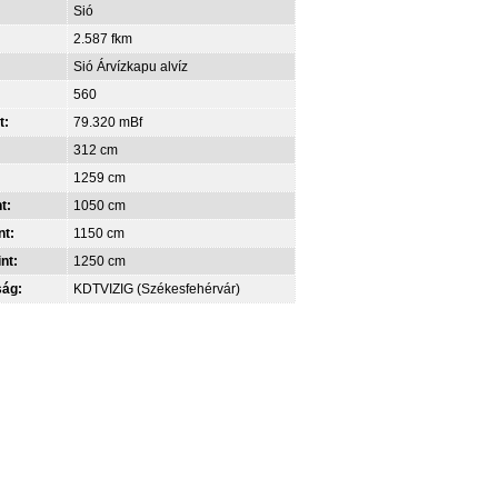
Sió
2.587 fkm
Sió Árvízkapu alvíz
560
t:
79.320 mBf
312 cm
1259 cm
t:
1050 cm
nt:
1150 cm
int:
1250 cm
ság:
KDTVIZIG (Székesfehérvár)