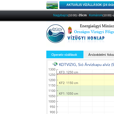
AKTUÁLIS VÍZÁLLÁSOK (24 órá
Nagybajcs
:
-35cm
Komárom
:
(10:00)
(10:00)