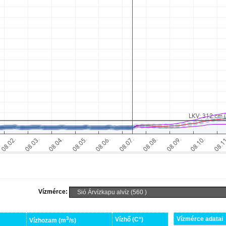
Vízmérce:
3
Vízmérce adatai
Vízhő (C°)
Vízhozam (m
/s)