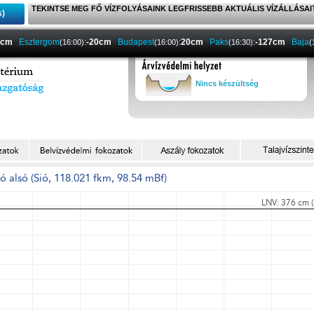
TEKINTSE MEG FŐ VÍZFOLYÁSAINK LEGFRISSEBB AKTUÁLIS VÍZÁLLÁSAI
s)
3cm
Esztergom
:
-20cm
Budapest
:
20cm
Paks
:
-127cm
Baja
(16:00)
(16:00)
(16:30)
(
Nincs készültség