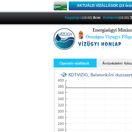
AKTUÁLIS VÍZÁLLÁSOK (24 órá
Nagybajcs
:
8cm
Komárom
:
(16:00)
(16:00)