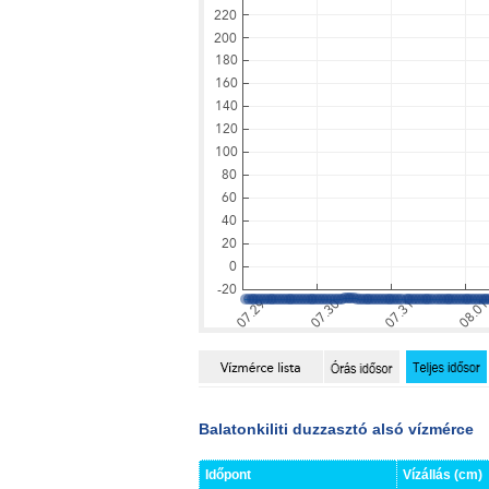
Balatonkiliti duzzasztó alsó vízmérce
Időpont
Vízállás (cm)