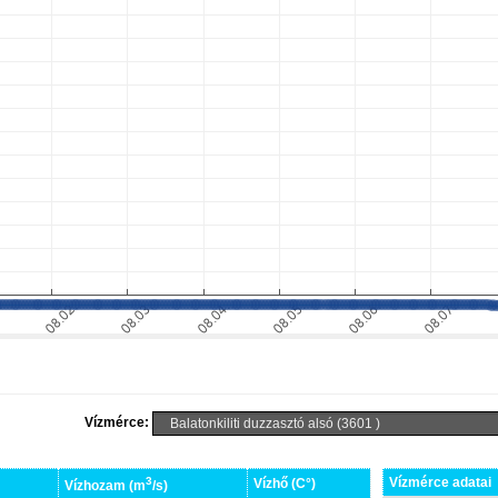
Vízmérce:
3
Vízmérce adatai
Vízhő (C°)
Vízhozam (m
/s)