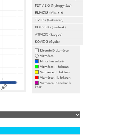
FETIVIZIG (Nyíregyháza)
ÉMVIZIG (Miskolc)
TIVIZIG (Debrecen)
KÖTIVIZIG (Szolnok)
ATIVIZIG (Szeged)
KÖVIZIG (Gyula)
Elrendelő vízmérce
Vízmérce
Nincs készültség
Vízmérce, I. fokban
Vízmérce, II. fokban
Vízmérce, III. fokban
Vízmérce, Rendkívüli
kész.