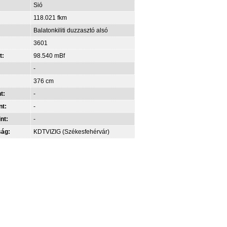
Sió
118.021 fkm
Balatonkiliti duzzasztó alsó
3601
t:
98.540 mBf
-
376 cm
t:
-
nt:
-
int:
-
ság:
KDTVIZIG (Székesfehérvár)