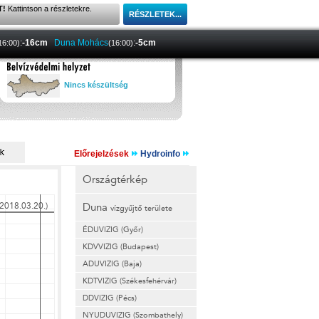
T!
Kattintson a részletekre.
:
-16cm
Duna Mohács
:
-5cm
16:00)
(16:00)
Nincs készültség
Előrejelzések
Hydroinfo
Országtérkép
Duna
vízgyűjtő területe
ÉDUVIZIG (Győr)
KDVVIZIG (Budapest)
ADUVIZIG (Baja)
KDTVIZIG (Székesfehérvár)
DDVIZIG (Pécs)
NYUDUVIZIG (Szombathely)