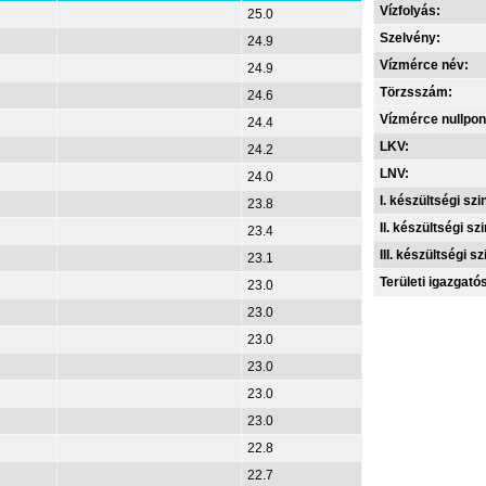
Vízfolyás:
25.0
Szelvény:
24.9
Vízmérce név:
24.9
Törzsszám:
24.6
Vízmérce nullpon
24.4
LKV:
24.2
LNV:
24.0
I. készültségi szin
23.8
II. készültségi szi
23.4
III. készültségi sz
23.1
Területi igazgató
23.0
23.0
23.0
23.0
23.0
23.0
22.8
22.7