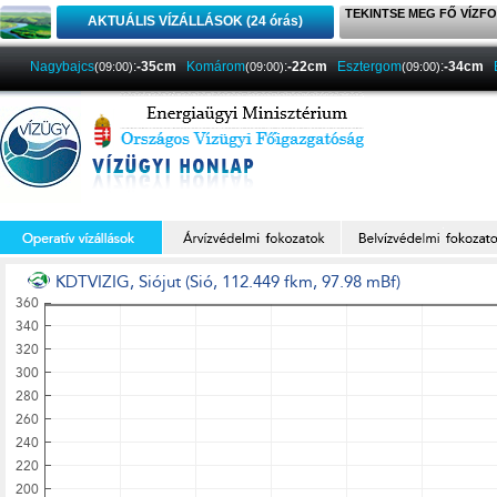
TEKINTSE MEG FŐ VÍZFO
AKTUÁLIS VÍZÁLLÁSOK (24 órás)
Nagybajcs
:
-35cm
Komárom
:
-22cm
Esztergom
:
-34cm
(09:00)
(09:00)
(09:00)