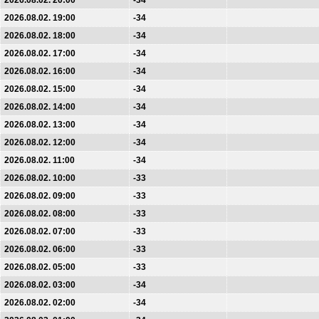
2026.08.02. 20:00
-34
2026.08.02. 19:00
-34
2026.08.02. 18:00
-34
2026.08.02. 17:00
-34
2026.08.02. 16:00
-34
2026.08.02. 15:00
-34
2026.08.02. 14:00
-34
2026.08.02. 13:00
-34
2026.08.02. 12:00
-34
2026.08.02. 11:00
-34
2026.08.02. 10:00
-33
2026.08.02. 09:00
-33
2026.08.02. 08:00
-33
2026.08.02. 07:00
-33
2026.08.02. 06:00
-33
2026.08.02. 05:00
-33
2026.08.02. 03:00
-34
2026.08.02. 02:00
-34