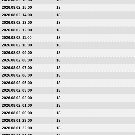
2026.08.02. 16:00
18
2026.08.02. 15:00
18
2026.08.02. 14:00
18
2026.08.02. 13:00
18
2026.08.02. 12:00
18
2026.08.02. 11:00
18
2026.08.02. 10:00
18
2026.08.02. 09:00
18
2026.08.02. 08:00
18
2026.08.02. 07:00
18
2026.08.02. 06:00
18
2026.08.02. 05:00
18
2026.08.02. 03:00
18
2026.08.02. 02:00
18
2026.08.02. 01:00
18
2026.08.02. 00:00
18
2026.08.01. 23:00
18
2026.08.01. 22:00
18