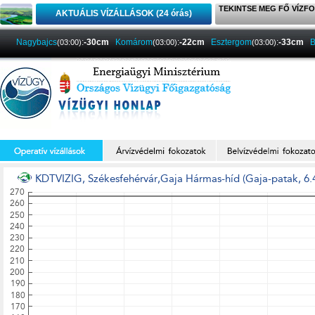
TEKINTSE MEG FŐ VÍZFO
AKTUÁLIS VÍZÁLLÁSOK (24 órás)
Nagybajcs
:
-30cm
Komárom
:
-22cm
Esztergom
:
-33cm
B
(03:00)
(03:00)
(03:00)