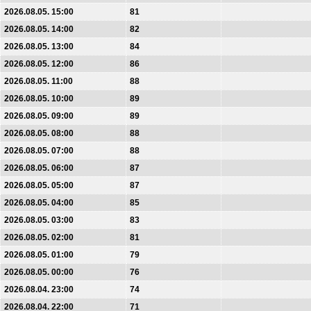
2026.08.05. 15:00
81
2026.08.05. 14:00
82
2026.08.05. 13:00
84
2026.08.05. 12:00
86
2026.08.05. 11:00
88
2026.08.05. 10:00
89
2026.08.05. 09:00
89
2026.08.05. 08:00
88
2026.08.05. 07:00
88
2026.08.05. 06:00
87
2026.08.05. 05:00
87
2026.08.05. 04:00
85
2026.08.05. 03:00
83
2026.08.05. 02:00
81
2026.08.05. 01:00
79
2026.08.05. 00:00
76
2026.08.04. 23:00
74
2026.08.04. 22:00
71