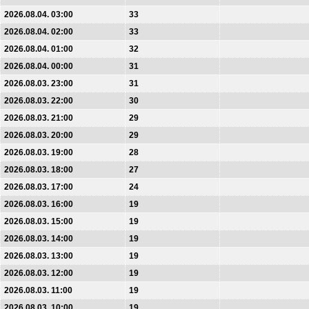
2026.08.04. 03:00
33
2026.08.04. 02:00
33
2026.08.04. 01:00
32
2026.08.04. 00:00
31
2026.08.03. 23:00
31
2026.08.03. 22:00
30
2026.08.03. 21:00
29
2026.08.03. 20:00
29
2026.08.03. 19:00
28
2026.08.03. 18:00
27
2026.08.03. 17:00
24
2026.08.03. 16:00
19
2026.08.03. 15:00
19
2026.08.03. 14:00
19
2026.08.03. 13:00
19
2026.08.03. 12:00
19
2026.08.03. 11:00
19
2026.08.03. 10:00
19