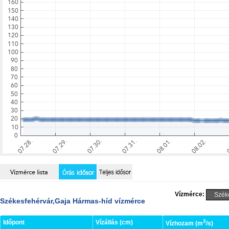
Vízmérce:
Székesfehérvár,Gaja Hármas-híd vízmérce
3
Időpont
Vízállás (cm)
Vízhozam (m
/s)