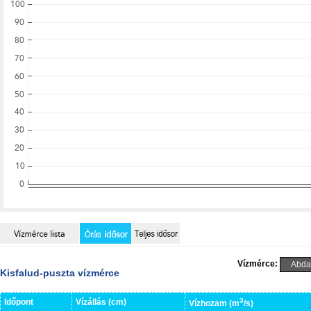
Vízmérce:
Kisfalud-puszta vízmérce
3
Időpont
Vízállás (cm)
Vízhozam (m
/s)