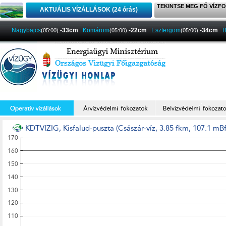
TEKINTSE MEG FŐ VÍZFO
AKTUÁLIS VÍZÁLLÁSOK (24 órás)
Nagybajcs
:
-33cm
Komárom
:
-22cm
Esztergom
:
-34cm
B
(05:00)
(05:00)
(05:00)