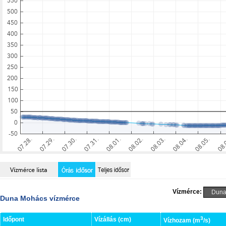
Vízmérce:
Duna Mohács vízmérce
3
Időpont
Vízállás (cm)
Vízhozam (m
/s)