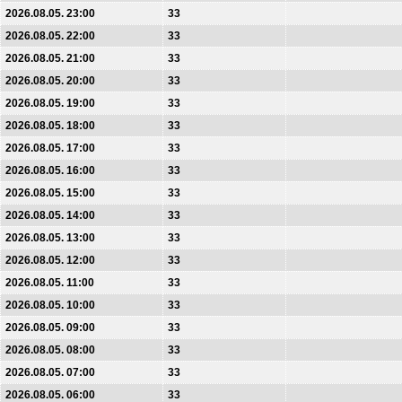
2026.08.05. 23:00
33
2026.08.05. 22:00
33
2026.08.05. 21:00
33
2026.08.05. 20:00
33
2026.08.05. 19:00
33
2026.08.05. 18:00
33
2026.08.05. 17:00
33
2026.08.05. 16:00
33
2026.08.05. 15:00
33
2026.08.05. 14:00
33
2026.08.05. 13:00
33
2026.08.05. 12:00
33
2026.08.05. 11:00
33
2026.08.05. 10:00
33
2026.08.05. 09:00
33
2026.08.05. 08:00
33
2026.08.05. 07:00
33
2026.08.05. 06:00
33