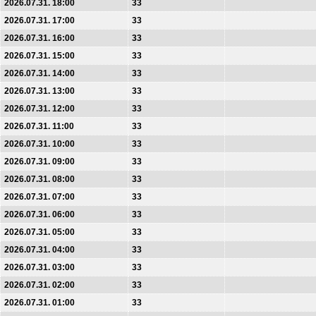
2026.07.31. 18:00
33
2026.07.31. 17:00
33
2026.07.31. 16:00
33
2026.07.31. 15:00
33
2026.07.31. 14:00
33
2026.07.31. 13:00
33
2026.07.31. 12:00
33
2026.07.31. 11:00
33
2026.07.31. 10:00
33
2026.07.31. 09:00
33
2026.07.31. 08:00
33
2026.07.31. 07:00
33
2026.07.31. 06:00
33
2026.07.31. 05:00
33
2026.07.31. 04:00
33
2026.07.31. 03:00
33
2026.07.31. 02:00
33
2026.07.31. 01:00
33