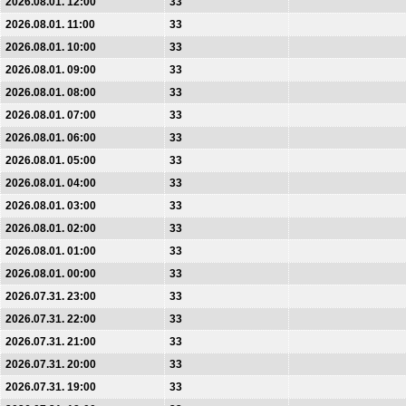
2026.08.01. 12:00
33
2026.08.01. 11:00
33
2026.08.01. 10:00
33
2026.08.01. 09:00
33
2026.08.01. 08:00
33
2026.08.01. 07:00
33
2026.08.01. 06:00
33
2026.08.01. 05:00
33
2026.08.01. 04:00
33
2026.08.01. 03:00
33
2026.08.01. 02:00
33
2026.08.01. 01:00
33
2026.08.01. 00:00
33
2026.07.31. 23:00
33
2026.07.31. 22:00
33
2026.07.31. 21:00
33
2026.07.31. 20:00
33
2026.07.31. 19:00
33