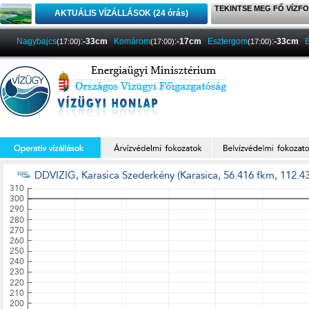
TEKINTSE MEG FŐ VÍZFO
AKTUÁLIS VÍZÁLLÁSOK (24 órás)
Nagybajcs
:
-33cm
Komárom
:
-17cm
Esztergom
:
-33cm
(17:00)
(17:00)
(17:00)