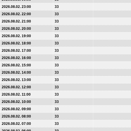
2026.08.02. 23:00
33
2026.08.02. 22:00
33
2026.08.02. 21:00
33
2026.08.02. 20:00
33
2026.08.02. 19:00
33
2026.08.02. 18:00
33
2026.08.02. 17:00
33
2026.08.02. 16:00
33
2026.08.02. 15:00
33
2026.08.02. 14:00
33
2026.08.02. 13:00
33
2026.08.02. 12:00
33
2026.08.02. 11:00
33
2026.08.02. 10:00
33
2026.08.02. 09:00
33
2026.08.02. 08:00
33
2026.08.02. 07:00
33