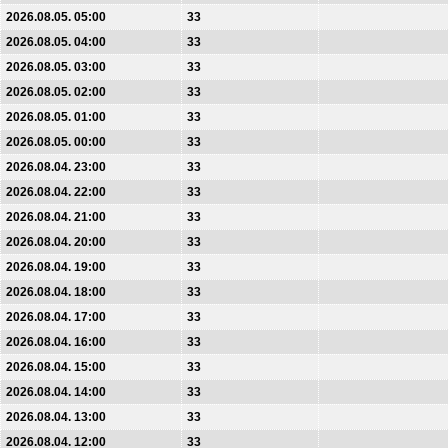
2026.08.05. 05:00
33
2026.08.05. 04:00
33
2026.08.05. 03:00
33
2026.08.05. 02:00
33
2026.08.05. 01:00
33
2026.08.05. 00:00
33
2026.08.04. 23:00
33
2026.08.04. 22:00
33
2026.08.04. 21:00
33
2026.08.04. 20:00
33
2026.08.04. 19:00
33
2026.08.04. 18:00
33
2026.08.04. 17:00
33
2026.08.04. 16:00
33
2026.08.04. 15:00
33
2026.08.04. 14:00
33
2026.08.04. 13:00
33
2026.08.04. 12:00
33