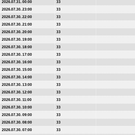
2026.07.31. 00:00
33
2026.07.30. 23:00
33
2026.07.30. 22:00
33
2026.07.30. 21:00
33
2026.07.30. 20:00
33
2026.07.30. 19:00
33
2026.07.30. 18:00
33
2026.07.30. 17:00
33
2026.07.30. 16:00
33
2026.07.30. 15:00
33
2026.07.30. 14:00
33
2026.07.30. 13:00
33
2026.07.30. 12:00
33
2026.07.30. 11:00
33
2026.07.30. 10:00
33
2026.07.30. 09:00
33
2026.07.30. 08:00
33
2026.07.30. 07:00
33