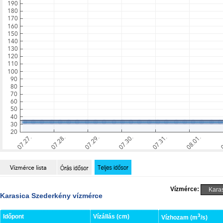
Vízmérce:
Karasica Szederkény vízmérce
3
Időpont
Vízállás (cm)
Vízhozam (m
/s)