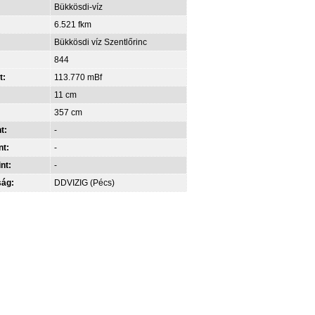
Bükkösdi-víz
6.521 fkm
Bükkösdi víz Szentlőrinc
844
t:
113.770 mBf
11 cm
357 cm
t:
-
nt:
-
int:
-
ság:
DDVIZIG (Pécs)