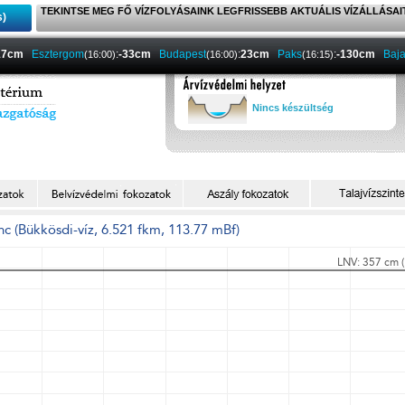
TEKINTSE MEG FŐ VÍZFOLYÁSAINK LEGFRISSEBB AKTUÁLIS VÍZÁLLÁSAI
s)
17cm
Esztergom
:
-33cm
Budapest
:
23cm
Paks
:
-130cm
Baj
(16:00)
(16:00)
(16:15)
Nincs készültség