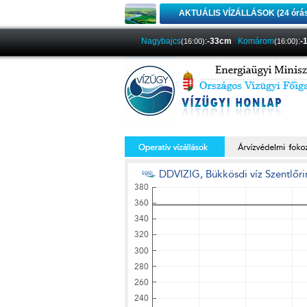
AKTUÁLIS VÍZÁLLÁSOK (24 órá
Nagybajcs
:
-33cm
Komárom
:
-
(16:00)
(16:00)