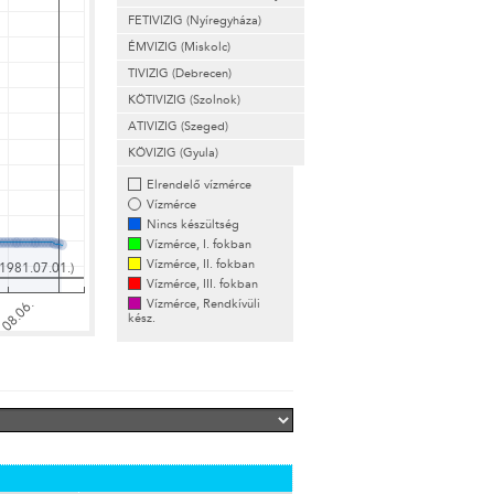
FETIVIZIG (Nyíregyháza)
ÉMVIZIG (Miskolc)
TIVIZIG (Debrecen)
KÖTIVIZIG (Szolnok)
ATIVIZIG (Szeged)
KÖVIZIG (Gyula)
Elrendelő vízmérce
Vízmérce
Nincs készültség
Vízmérce, I. fokban
Vízmérce, II. fokban
Vízmérce, III. fokban
Vízmérce, Rendkívüli
kész.