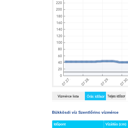
Bükkösdi víz Szentlőrinc vízmérce
Időpont
Vízállás (cm)