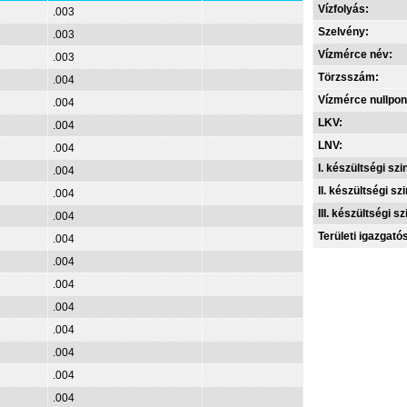
Vízfolyás:
.003
Szelvény:
.003
Vízmérce név:
.003
Törzsszám:
.004
Vízmérce nullpon
.004
LKV:
.004
LNV:
.004
I. készültségi szin
.004
II. készültségi szi
.004
III. készültségi sz
.004
Területi igazgató
.004
.004
.004
.004
.004
.004
.004
.004