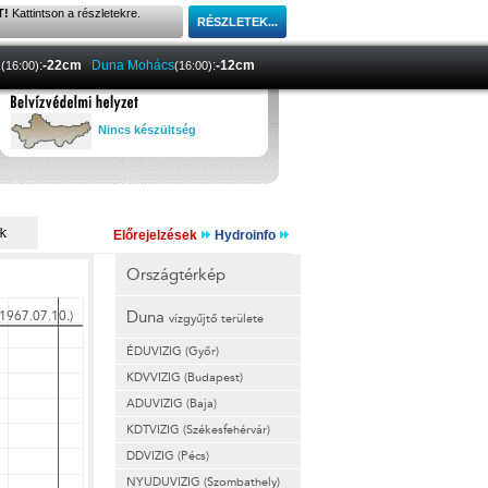
T!
Kattintson a részletekre.
a
:
-22cm
Duna Mohács
:
-12cm
(16:00)
(16:00)
Nincs készültség
Előrejelzések
Hydroinfo
Országtérkép
Duna
vízgyűjtő területe
ÉDUVIZIG (Győr)
KDVVIZIG (Budapest)
ADUVIZIG (Baja)
KDTVIZIG (Székesfehérvár)
DDVIZIG (Pécs)
NYUDUVIZIG (Szombathely)