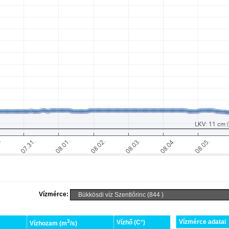
Vízmérce:
3
Vízmérce adatai
Vízhő (C°)
Vízhozam (m
/s)