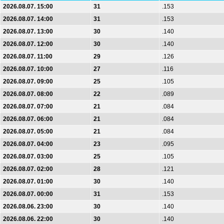
2026.08.07. 15:00
31
.153
2026.08.07. 14:00
31
.153
2026.08.07. 13:00
30
.140
2026.08.07. 12:00
30
.140
2026.08.07. 11:00
29
.126
2026.08.07. 10:00
27
.116
2026.08.07. 09:00
25
.105
2026.08.07. 08:00
22
.089
2026.08.07. 07:00
21
.084
2026.08.07. 06:00
21
.084
2026.08.07. 05:00
21
.084
2026.08.07. 04:00
23
.095
2026.08.07. 03:00
25
.105
2026.08.07. 02:00
28
.121
2026.08.07. 01:00
30
.140
2026.08.07. 00:00
31
.153
2026.08.06. 23:00
30
.140
2026.08.06. 22:00
30
.140