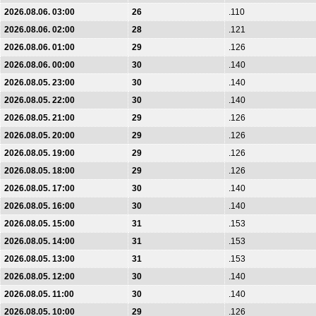
2026.08.06. 03:00
26
.110
2026.08.06. 02:00
28
.121
2026.08.06. 01:00
29
.126
2026.08.06. 00:00
30
.140
2026.08.05. 23:00
30
.140
2026.08.05. 22:00
30
.140
2026.08.05. 21:00
29
.126
2026.08.05. 20:00
29
.126
2026.08.05. 19:00
29
.126
2026.08.05. 18:00
29
.126
2026.08.05. 17:00
30
.140
2026.08.05. 16:00
30
.140
2026.08.05. 15:00
31
.153
2026.08.05. 14:00
31
.153
2026.08.05. 13:00
31
.153
2026.08.05. 12:00
30
.140
2026.08.05. 11:00
30
.140
2026.08.05. 10:00
29
.126