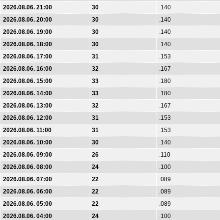
2026.08.06. 21:00
30
.140
2026.08.06. 20:00
30
.140
2026.08.06. 19:00
30
.140
2026.08.06. 18:00
30
.140
2026.08.06. 17:00
31
.153
2026.08.06. 16:00
32
.167
2026.08.06. 15:00
33
.180
2026.08.06. 14:00
33
.180
2026.08.06. 13:00
32
.167
2026.08.06. 12:00
31
.153
2026.08.06. 11:00
31
.153
2026.08.06. 10:00
30
.140
2026.08.06. 09:00
26
.110
2026.08.06. 08:00
24
.100
2026.08.06. 07:00
22
.089
2026.08.06. 06:00
22
.089
2026.08.06. 05:00
22
.089
2026.08.06. 04:00
24
.100