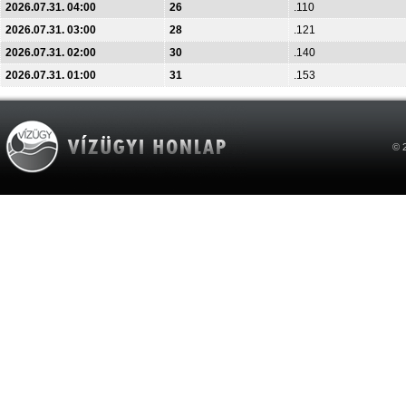
2026.07.31. 04:00
26
.110
2026.07.31. 03:00
28
.121
2026.07.31. 02:00
30
.140
2026.07.31. 01:00
31
.153
© 