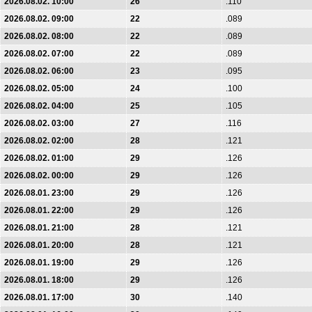
2026.08.02. 10:00
26
.110
2026.08.02. 09:00
22
.089
2026.08.02. 08:00
22
.089
2026.08.02. 07:00
22
.089
2026.08.02. 06:00
23
.095
2026.08.02. 05:00
24
.100
2026.08.02. 04:00
25
.105
2026.08.02. 03:00
27
.116
2026.08.02. 02:00
28
.121
2026.08.02. 01:00
29
.126
2026.08.02. 00:00
29
.126
2026.08.01. 23:00
29
.126
2026.08.01. 22:00
29
.126
2026.08.01. 21:00
28
.121
2026.08.01. 20:00
28
.121
2026.08.01. 19:00
29
.126
2026.08.01. 18:00
29
.126
2026.08.01. 17:00
30
.140