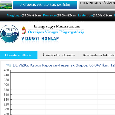
TEKINTSE MEG FŐ VÍZFO
AKTUÁLIS VÍZÁLLÁSOK (24 órás)
Nagybajcs
:
-21cm
Komárom
:
-22cm
Esztergom
:
-32cm
(15:00)
(15:00)
(15:00)