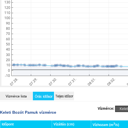
Vízmérce:
Keleti Bozót Pamuk vízmérce
3
Időpont
Vízállás (cm)
Vízhozam (m
/s)