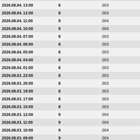
2026.08.04. 13:00
8
.003
2026.08.04. 12:00
8
.003
2026.08.04. 11:00
9
.004
2026.08.04. 10:00
9
.004
2026.08.04. 07:00
8
.003
2026.08.04. 06:00
8
.003
2026.08.04. 05:00
8
.003
2026.08.04. 04:00
8
.003
2026.08.04. 01:00
8
.003
2026.08.03. 22:00
8
.003
2026.08.03. 20:00
8
.003
2026.08.03. 19:00
8
.003
2026.08.03. 17:00
8
.003
2026.08.03. 15:00
8
.003
2026.08.03. 12:00
9
.004
2026.08.03. 11:00
9
.004
2026.08.03. 10:00
9
.004
2026.08.03. 09:00
9
.004