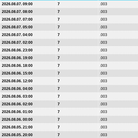
2026.08.07. 09:00
7
.003
2026.08.07. 08:00
7
.003
2026.08.07. 07:00
7
.003
2026.08.07. 05:00
7
.003
2026.08.07. 04:00
7
.003
2026.08.07. 02:00
7
.003
2026.08.06. 23:00
7
.003
2026.08.06. 19:00
7
.003
2026.08.06. 18:00
7
.003
2026.08.06. 15:00
7
.003
2026.08.06. 12:00
7
.003
2026.08.06. 04:00
7
.003
2026.08.06. 03:00
7
.003
2026.08.06. 02:00
7
.003
2026.08.06. 01:00
7
.003
2026.08.06. 00:00
7
.003
2026.08.05. 21:00
7
.003
2026.08.05. 20:00
7
.003