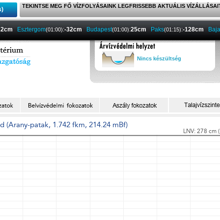
TEKINTSE MEG FŐ VÍZFOLYÁSAINK LEGFRISSEBB AKTUÁLIS VÍZÁLLÁSAI
s)
22cm
Esztergom
:
-32cm
Budapest
:
25cm
Paks
:
-128cm
Baj
(01:00)
(01:00)
(01:15)
Nincs készültség