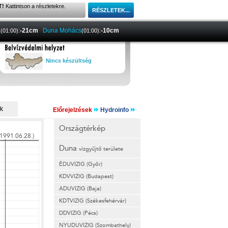
T!
Kattintson a részletekre.
a
:
-21cm
Duna Mohács
:
-10cm
(01:00)
(01:00)
Nincs készültség
Előrejelzések
Hydroinfo
Országtérkép
Duna
vízgyűjtő területe
ÉDUVIZIG (Győr)
KDVVIZIG (Budapest)
ADUVIZIG (Baja)
KDTVIZIG (Székesfehérvár)
DDVIZIG (Pécs)
NYUDUVIZIG (Szombathely)