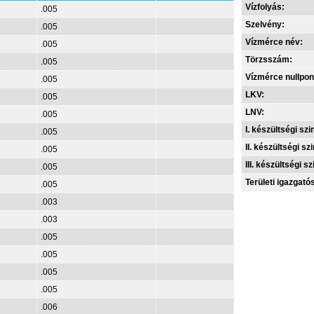
Vízfolyás:
.005
Szelvény:
.005
Vízmérce név:
.005
Törzsszám:
.005
Vízmérce nullpon
.005
LKV:
.005
LNV:
.005
I. készültségi szin
.005
II. készültségi szi
.005
III. készültségi sz
.005
Területi igazgató
.005
.003
.003
.005
.005
.005
.005
.006