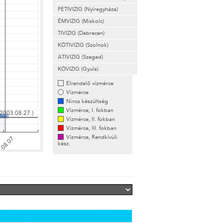
FETIVIZIG (Nyíregyháza)
ÉMVIZIG (Miskolc)
TIVIZIG (Debrecen)
KÖTIVIZIG (Szolnok)
ATIVIZIG (Szeged)
KÖVIZIG (Gyula)
Elrendelő vízmérce
Vízmérce
Nincs készültség
Vízmérce, I. fokban
Vízmérce, II. fokban
Vízmérce, III. fokban
Vízmérce, Rendkívüli
kész.