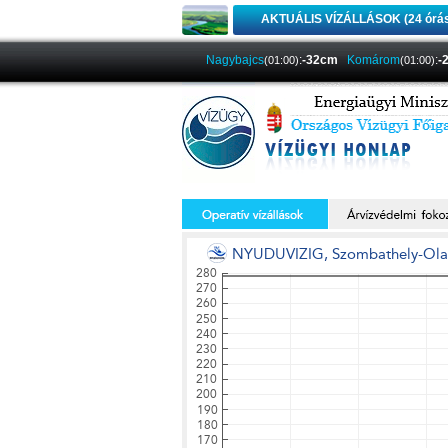
AKTUÁLIS VÍZÁLLÁSOK (24 órá
Nagybajcs
:
-32cm
Komárom
:
-
(01:00)
(01:00)