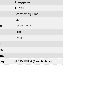
Arany-patak
1.742 fkm
Szombathely-Olad
347
t:
214.240 mBf
9 cm
278 cm
t:
-
nt:
-
int:
-
ság:
NYUDUVIZIG (Szombathely)