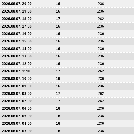
2026.08.07. 20:00
16
.236
2026.08.07. 19:00
16
.236
2026.08.07. 18:00
17
.262
2026.08.07. 17:00
16
.236
2026.08.07. 16:00
16
.236
2026.08.07. 15:00
16
.236
2026.08.07. 14:00
16
.236
2026.08.07. 13:00
16
.236
2026.08.07. 12:00
16
.236
2026.08.07. 11:00
17
.262
2026.08.07. 10:00
16
.236
2026.08.07. 09:00
16
.236
2026.08.07. 08:00
17
.262
2026.08.07. 07:00
17
.262
2026.08.07. 06:00
16
.236
2026.08.07. 05:00
16
.236
2026.08.07. 04:00
16
.236
2026.08.07. 03:00
16
.236