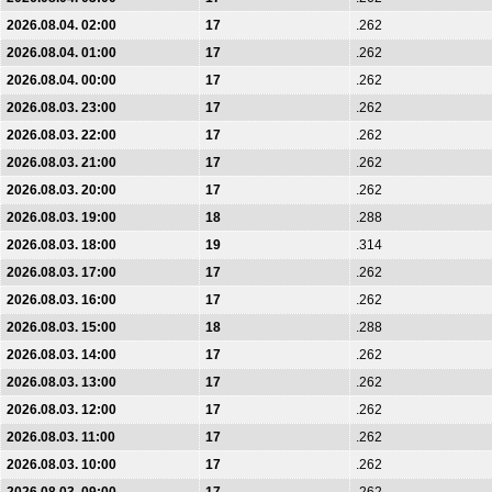
2026.08.04. 02:00
17
.262
2026.08.04. 01:00
17
.262
2026.08.04. 00:00
17
.262
2026.08.03. 23:00
17
.262
2026.08.03. 22:00
17
.262
2026.08.03. 21:00
17
.262
2026.08.03. 20:00
17
.262
2026.08.03. 19:00
18
.288
2026.08.03. 18:00
19
.314
2026.08.03. 17:00
17
.262
2026.08.03. 16:00
17
.262
2026.08.03. 15:00
18
.288
2026.08.03. 14:00
17
.262
2026.08.03. 13:00
17
.262
2026.08.03. 12:00
17
.262
2026.08.03. 11:00
17
.262
2026.08.03. 10:00
17
.262