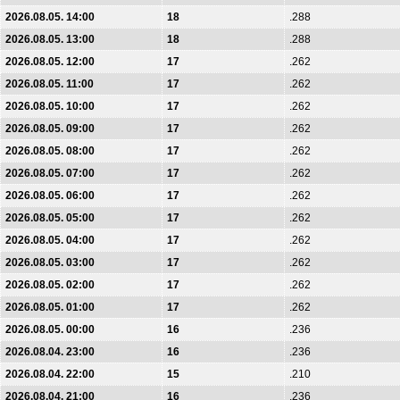
2026.08.05. 14:00
18
.288
2026.08.05. 13:00
18
.288
2026.08.05. 12:00
17
.262
2026.08.05. 11:00
17
.262
2026.08.05. 10:00
17
.262
2026.08.05. 09:00
17
.262
2026.08.05. 08:00
17
.262
2026.08.05. 07:00
17
.262
2026.08.05. 06:00
17
.262
2026.08.05. 05:00
17
.262
2026.08.05. 04:00
17
.262
2026.08.05. 03:00
17
.262
2026.08.05. 02:00
17
.262
2026.08.05. 01:00
17
.262
2026.08.05. 00:00
16
.236
2026.08.04. 23:00
16
.236
2026.08.04. 22:00
15
.210
2026.08.04. 21:00
16
.236