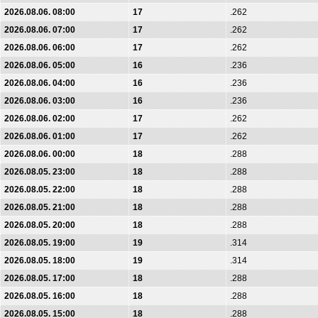
2026.08.06. 08:00
17
.262
2026.08.06. 07:00
17
.262
2026.08.06. 06:00
17
.262
2026.08.06. 05:00
16
.236
2026.08.06. 04:00
16
.236
2026.08.06. 03:00
16
.236
2026.08.06. 02:00
17
.262
2026.08.06. 01:00
17
.262
2026.08.06. 00:00
18
.288
2026.08.05. 23:00
18
.288
2026.08.05. 22:00
18
.288
2026.08.05. 21:00
18
.288
2026.08.05. 20:00
18
.288
2026.08.05. 19:00
19
.314
2026.08.05. 18:00
19
.314
2026.08.05. 17:00
18
.288
2026.08.05. 16:00
18
.288
2026.08.05. 15:00
18
.288