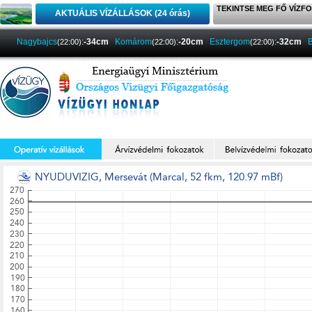
TEKINTSE MEG FŐ VÍZFO
AKTUÁLIS VÍZÁLLÁSOK (24 órás)
Nagybajcs
:
-34cm
Komárom
:
-20cm
Esztergom
:
-32cm
(22:00)
(22:00)
(22:00)