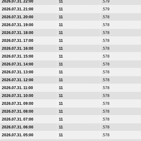
2026.07.31. 22:00
11
.579
2026.07.31. 21:00
11
.579
2026.07.31. 20:00
11
.578
2026.07.31. 19:00
11
.578
2026.07.31. 18:00
11
.578
2026.07.31. 17:00
11
.578
2026.07.31. 16:00
11
.578
2026.07.31. 15:00
11
.578
2026.07.31. 14:00
11
.578
2026.07.31. 13:00
11
.578
2026.07.31. 12:00
11
.578
2026.07.31. 11:00
11
.578
2026.07.31. 10:00
11
.578
2026.07.31. 09:00
11
.578
2026.07.31. 08:00
11
.578
2026.07.31. 07:00
11
.578
2026.07.31. 06:00
11
.578
2026.07.31. 05:00
11
.578