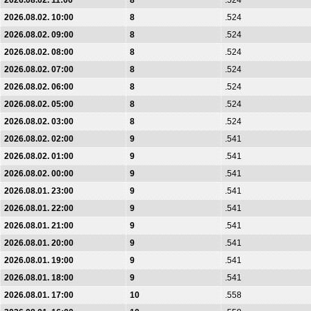
2026.08.02. 11:00
8
.524
2026.08.02. 10:00
8
.524
2026.08.02. 09:00
8
.524
2026.08.02. 08:00
8
.524
2026.08.02. 07:00
8
.524
2026.08.02. 06:00
8
.524
2026.08.02. 05:00
8
.524
2026.08.02. 03:00
8
.524
2026.08.02. 02:00
9
.541
2026.08.02. 01:00
9
.541
2026.08.02. 00:00
9
.541
2026.08.01. 23:00
9
.541
2026.08.01. 22:00
9
.541
2026.08.01. 21:00
9
.541
2026.08.01. 20:00
9
.541
2026.08.01. 19:00
9
.541
2026.08.01. 18:00
9
.541
2026.08.01. 17:00
10
.558