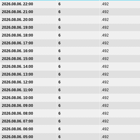
2026.08.06. 22:00
6
.492
2026.08.06. 21:00
6
.492
2026.08.06. 20:00
6
.492
2026.08.06. 19:00
6
.492
2026.08.06. 18:00
6
.492
2026.08.06. 17:00
6
.492
2026.08.06. 16:00
6
.492
2026.08.06. 15:00
6
.492
2026.08.06. 14:00
6
.492
2026.08.06. 13:00
6
.492
2026.08.06. 12:00
6
.492
2026.08.06. 11:00
6
.492
2026.08.06. 10:00
6
.492
2026.08.06. 09:00
6
.492
2026.08.06. 08:00
6
.492
2026.08.06. 07:00
6
.492
2026.08.06. 06:00
6
.492
2026.08.06. 05:00
6
.492