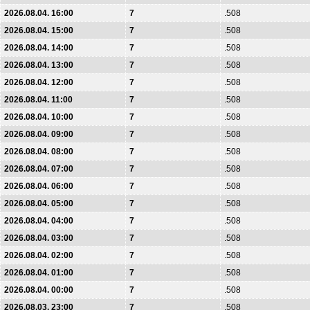
2026.08.04. 16:00
7
.508
2026.08.04. 15:00
7
.508
2026.08.04. 14:00
7
.508
2026.08.04. 13:00
7
.508
2026.08.04. 12:00
7
.508
2026.08.04. 11:00
7
.508
2026.08.04. 10:00
7
.508
2026.08.04. 09:00
7
.508
2026.08.04. 08:00
7
.508
2026.08.04. 07:00
7
.508
2026.08.04. 06:00
7
.508
2026.08.04. 05:00
7
.508
2026.08.04. 04:00
7
.508
2026.08.04. 03:00
7
.508
2026.08.04. 02:00
7
.508
2026.08.04. 01:00
7
.508
2026.08.04. 00:00
7
.508
2026.08.03. 23:00
7
.508