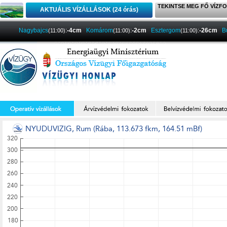
TEKINTSE MEG FŐ VÍZFO
AKTUÁLIS VÍZÁLLÁSOK (24 órás)
Nagybajcs
:
-4cm
Komárom
:
-2cm
Esztergom
:
-26cm
B
(11:00)
(11:00)
(11:00)