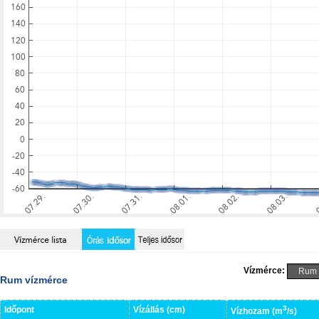
Vízmérce:
Rum vízmérce
3
Időpont
Vízállás (cm)
Vízhozam (m
/s)