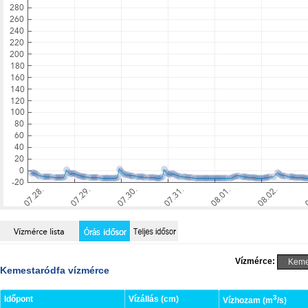
Vízmérce:
Kemestaródfa vízmérce
3
Időpont
Vízállás (cm)
Vízhozam (m
/s)