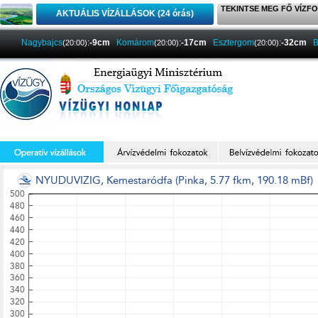
TEKINTSE MEG FŐ VÍZFO
AKTUÁLIS VÍZÁLLÁSOK (24 órás)
Nagybajcs
:
-9cm
Komárom
:
-17cm
Esztergom
:
-32cm
B
(20:00)
(20:00)
(20:00)