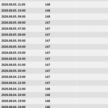
2026.08.05. 11:00
148
2026.08.05. 10:00
148
2026.08.05. 09:00
148
2026.08.05. 08:00
147
2026.08.05. 07:00
147
2026.08.05. 06:00
147
2026.08.05. 05:00
147
2026.08.05. 04:00
147
2026.08.05. 03:00
147
2026.08.05. 02:00
147
2026.08.05. 01:00
147
2026.08.05. 00:00
147
2026.08.04. 23:00
147
2026.08.04. 22:00
147
2026.08.04. 21:00
146
2026.08.04. 20:00
146
2026.08.04. 19:00
146
2026.08.04. 18:00
146