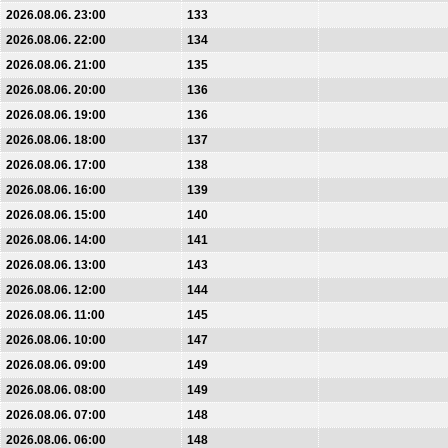
2026.08.06. 23:00
133
2026.08.06. 22:00
134
2026.08.06. 21:00
135
2026.08.06. 20:00
136
2026.08.06. 19:00
136
2026.08.06. 18:00
137
2026.08.06. 17:00
138
2026.08.06. 16:00
139
2026.08.06. 15:00
140
2026.08.06. 14:00
141
2026.08.06. 13:00
143
2026.08.06. 12:00
144
2026.08.06. 11:00
145
2026.08.06. 10:00
147
2026.08.06. 09:00
149
2026.08.06. 08:00
149
2026.08.06. 07:00
148
2026.08.06. 06:00
148