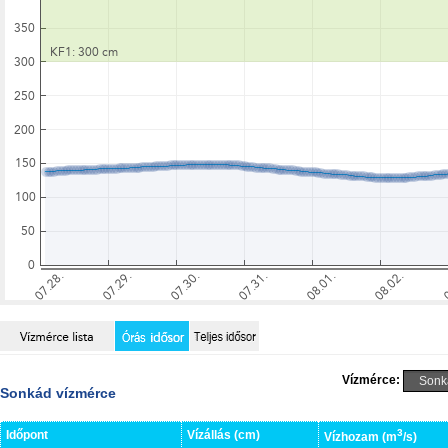
Vízmérce:
Sonkád vízmérce
3
Időpont
Vízállás (cm)
Vízhozam (m
/s)