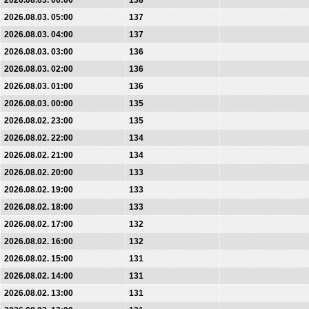
2026.08.03. 06:00
138
2026.08.03. 05:00
137
2026.08.03. 04:00
137
2026.08.03. 03:00
136
2026.08.03. 02:00
136
2026.08.03. 01:00
136
2026.08.03. 00:00
135
2026.08.02. 23:00
135
2026.08.02. 22:00
134
2026.08.02. 21:00
134
2026.08.02. 20:00
133
2026.08.02. 19:00
133
2026.08.02. 18:00
133
2026.08.02. 17:00
132
2026.08.02. 16:00
132
2026.08.02. 15:00
131
2026.08.02. 14:00
131
2026.08.02. 13:00
131