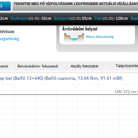
TEKINTSE MEG FŐ VÍZFOLYÁSAINK LEGFRISSEBB AKTUÁLIS VÍZÁLLÁSAI
s)
22cm
Esztergom
:
-32cm
Budapest
:
25cm
Paks
:
-128cm
Baj
(01:00)
(01:00)
(01:00)
Nincs készültség