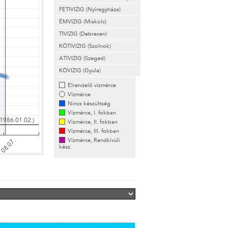
FETIVIZIG (Nyíregyháza)
ÉMVIZIG (Miskolc)
TIVIZIG (Debrecen)
KÖTIVIZIG (Szolnok)
ATIVIZIG (Szeged)
KÖVIZIG (Gyula)
Elrendelő vízmérce
Vízmérce
Nincs készültség
Vízmérce, I. fokban
Vízmérce, II. fokban
Vízmérce, III. fokban
Vízmérce, Rendkívüli
kész.