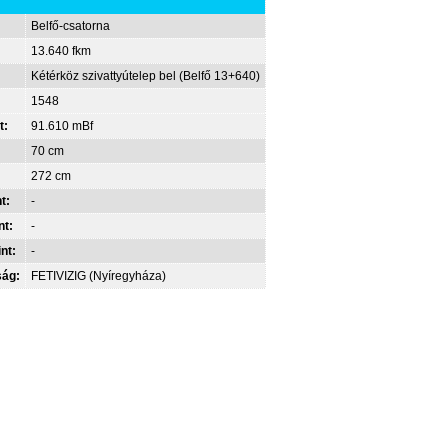
Belfő-csatorna
13.640 fkm
Kétérköz szivattyútelep bel (Belfő 13+640)
1548
t:
91.610 mBf
70 cm
272 cm
t:
-
nt:
-
int:
-
ság:
FETIVIZIG (Nyíregyháza)