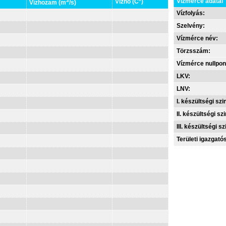
3
Vízmérce adatai
Vízhő (C°)
Vízhozam (m
/s)
Vízfolyás:
Szelvény:
Vízmérce név:
Törzsszám:
Vízmérce nullpon
LKV:
LNV:
I. készültségi szin
II. készültségi szi
III. készültségi sz
Területi igazgató