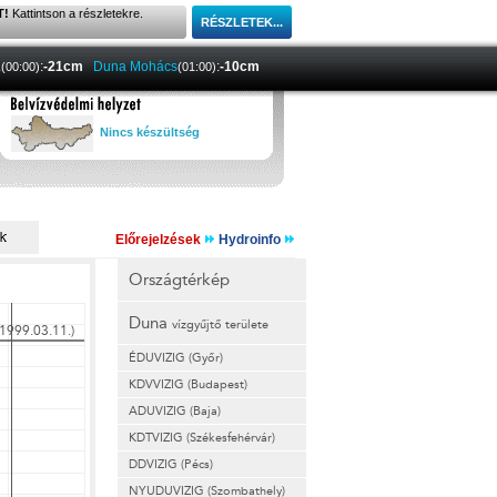
T!
Kattintson a részletekre.
a
:
-21cm
Duna Mohács
:
-10cm
(00:00)
(01:00)
Nincs készültség
Előrejelzések
Hydroinfo
Országtérkép
Duna
vízgyűjtő területe
ÉDUVIZIG (Győr)
KDVVIZIG (Budapest)
ADUVIZIG (Baja)
KDTVIZIG (Székesfehérvár)
DDVIZIG (Pécs)
NYUDUVIZIG (Szombathely)