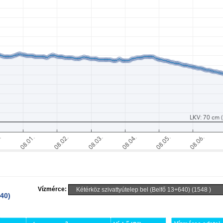
Vízmérce:
640)