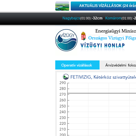
AKTUÁLIS VÍZÁLLÁSOK (24 órá
Nagybajcs
:
-32cm
Komárom
:
-
(01:00)
(01:00)