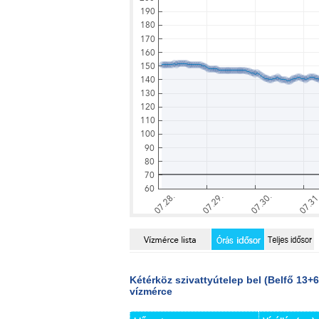
Kétérköz szivattyútelep bel (Belfő 13+
vízmérce