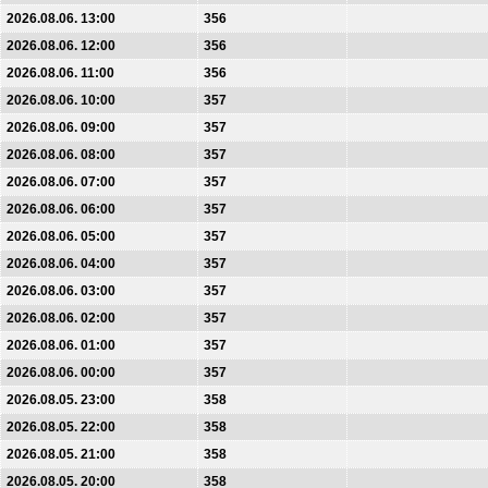
2026.08.06. 13:00
356
2026.08.06. 12:00
356
2026.08.06. 11:00
356
2026.08.06. 10:00
357
2026.08.06. 09:00
357
2026.08.06. 08:00
357
2026.08.06. 07:00
357
2026.08.06. 06:00
357
2026.08.06. 05:00
357
2026.08.06. 04:00
357
2026.08.06. 03:00
357
2026.08.06. 02:00
357
2026.08.06. 01:00
357
2026.08.06. 00:00
357
2026.08.05. 23:00
358
2026.08.05. 22:00
358
2026.08.05. 21:00
358
2026.08.05. 20:00
358