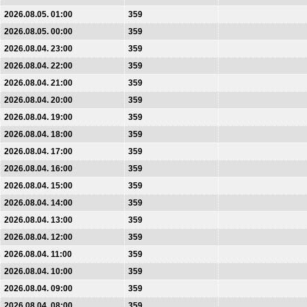
2026.08.05. 01:00
359
2026.08.05. 00:00
359
2026.08.04. 23:00
359
2026.08.04. 22:00
359
2026.08.04. 21:00
359
2026.08.04. 20:00
359
2026.08.04. 19:00
359
2026.08.04. 18:00
359
2026.08.04. 17:00
359
2026.08.04. 16:00
359
2026.08.04. 15:00
359
2026.08.04. 14:00
359
2026.08.04. 13:00
359
2026.08.04. 12:00
359
2026.08.04. 11:00
359
2026.08.04. 10:00
359
2026.08.04. 09:00
359
2026.08.04. 08:00
359