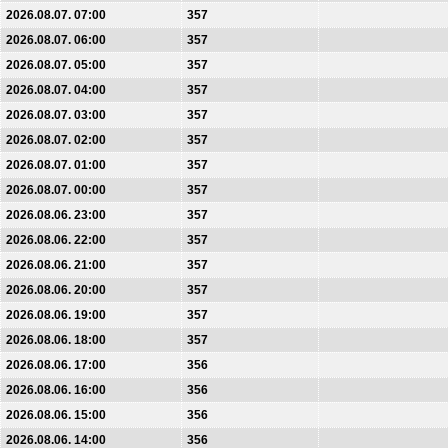
2026.08.07. 07:00
357
2026.08.07. 06:00
357
2026.08.07. 05:00
357
2026.08.07. 04:00
357
2026.08.07. 03:00
357
2026.08.07. 02:00
357
2026.08.07. 01:00
357
2026.08.07. 00:00
357
2026.08.06. 23:00
357
2026.08.06. 22:00
357
2026.08.06. 21:00
357
2026.08.06. 20:00
357
2026.08.06. 19:00
357
2026.08.06. 18:00
357
2026.08.06. 17:00
356
2026.08.06. 16:00
356
2026.08.06. 15:00
356
2026.08.06. 14:00
356