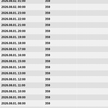
2026.08.02. 01:00
359
2026.08.02. 00:00
359
2026.08.01. 23:00
359
2026.08.01. 22:00
359
2026.08.01. 21:00
359
2026.08.01. 20:00
359
2026.08.01. 19:00
359
2026.08.01. 18:00
359
2026.08.01. 17:00
359
2026.08.01. 16:00
359
2026.08.01. 15:00
359
2026.08.01. 14:00
359
2026.08.01. 13:00
359
2026.08.01. 12:00
359
2026.08.01. 11:00
359
2026.08.01. 10:00
359
2026.08.01. 09:00
359
2026.08.01. 08:00
359