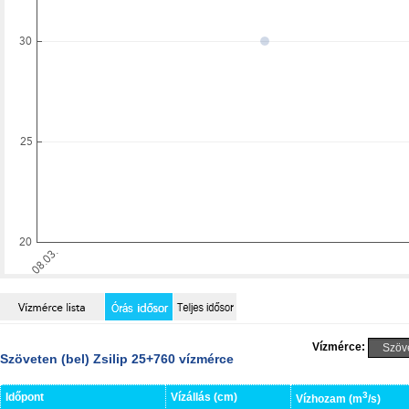
Vízmérce:
Szöveten (bel) Zsilip 25+760 vízmérce
3
Időpont
Vízállás (cm)
Vízhozam (m
/s)