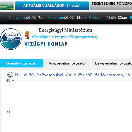
TEKINTSE MEG FŐ VÍZFO
AKTUÁLIS VÍZÁLLÁSOK (24 órás)
Nagybajcs
:
-7cm
Komárom
:
-13cm
Esztergom
:
-32cm
B
(23:00)
(23:00)
(23:00)