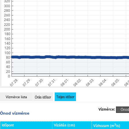
Vízmérce:
Ónod vízmérce
3
Időpont
Vízállás (cm)
Vízhozam (m
/s)