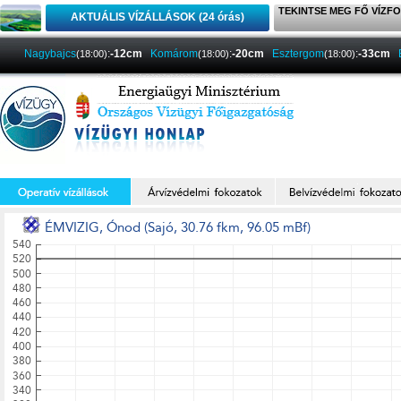
TEKINTSE MEG FŐ VÍZFO
AKTUÁLIS VÍZÁLLÁSOK (24 órás)
Nagybajcs
:
-12cm
Komárom
:
-20cm
Esztergom
:
-33cm
(18:00)
(18:00)
(18:00)