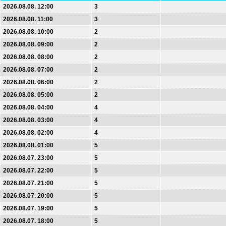
2026.08.08. 12:00
3
2026.08.08. 11:00
3
2026.08.08. 10:00
2
2026.08.08. 09:00
2
2026.08.08. 08:00
2
2026.08.08. 07:00
2
2026.08.08. 06:00
2
2026.08.08. 05:00
2
2026.08.08. 04:00
4
2026.08.08. 03:00
4
2026.08.08. 02:00
4
2026.08.08. 01:00
5
2026.08.07. 23:00
5
2026.08.07. 22:00
5
2026.08.07. 21:00
5
2026.08.07. 20:00
5
2026.08.07. 19:00
5
2026.08.07. 18:00
5