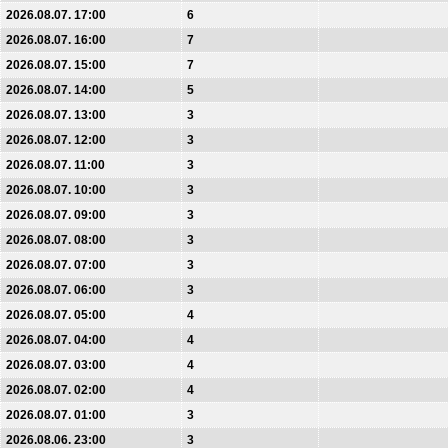
2026.08.07. 17:00
6
2026.08.07. 16:00
7
2026.08.07. 15:00
7
2026.08.07. 14:00
5
2026.08.07. 13:00
3
2026.08.07. 12:00
3
2026.08.07. 11:00
3
2026.08.07. 10:00
3
2026.08.07. 09:00
3
2026.08.07. 08:00
3
2026.08.07. 07:00
3
2026.08.07. 06:00
3
2026.08.07. 05:00
4
2026.08.07. 04:00
4
2026.08.07. 03:00
4
2026.08.07. 02:00
4
2026.08.07. 01:00
3
2026.08.06. 23:00
3