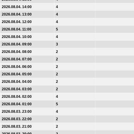
2026.08.04. 14:00
4
2026.08.04. 13:00
4
2026.08.04. 12:00
4
2026.08.04. 11:00
5
2026.08.04. 10:00
4
2026.08.04. 09:00
3
2026.08.04. 08:00
2
2026.08.04. 07:00
2
2026.08.04. 06:00
2
2026.08.04. 05:00
2
2026.08.04. 04:00
2
2026.08.04. 03:00
2
2026.08.04. 02:00
4
2026.08.04. 01:00
5
2026.08.03. 23:00
4
2026.08.03. 22:00
2
2026.08.03. 21:00
2