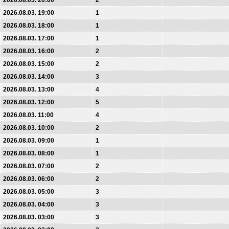
2026.08.03. 20:00
2
2026.08.03. 19:00
1
2026.08.03. 18:00
1
2026.08.03. 17:00
1
2026.08.03. 16:00
2
2026.08.03. 15:00
2
2026.08.03. 14:00
3
2026.08.03. 13:00
4
2026.08.03. 12:00
5
2026.08.03. 11:00
4
2026.08.03. 10:00
2
2026.08.03. 09:00
1
2026.08.03. 08:00
1
2026.08.03. 07:00
2
2026.08.03. 06:00
2
2026.08.03. 05:00
3
2026.08.03. 04:00
3
2026.08.03. 03:00
3