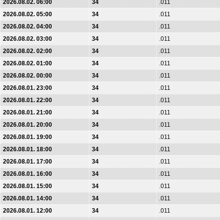
2026.08.02. 06:00
34
.011
2026.08.02. 05:00
34
.011
2026.08.02. 04:00
34
.011
2026.08.02. 03:00
34
.011
2026.08.02. 02:00
34
.011
2026.08.02. 01:00
34
.011
2026.08.02. 00:00
34
.011
2026.08.01. 23:00
34
.011
2026.08.01. 22:00
34
.011
2026.08.01. 21:00
34
.011
2026.08.01. 20:00
34
.011
2026.08.01. 19:00
34
.011
2026.08.01. 18:00
34
.011
2026.08.01. 17:00
34
.011
2026.08.01. 16:00
34
.011
2026.08.01. 15:00
34
.011
2026.08.01. 14:00
34
.011
2026.08.01. 12:00
34
.011