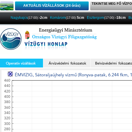
TEKINTSE MEG FŐ VÍZFO
AKTUÁLIS VÍZÁLLÁSOK (24 órás)
Nagybajcs
:
-2cm
Komárom
:
5cm
Esztergom
:
-18cm
B
(17:00)
(17:00)
(17:00)