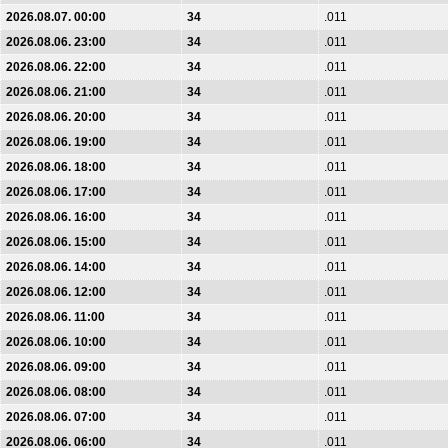
2026.08.07. 00:00
34
.011
2026.08.06. 23:00
34
.011
2026.08.06. 22:00
34
.011
2026.08.06. 21:00
34
.011
2026.08.06. 20:00
34
.011
2026.08.06. 19:00
34
.011
2026.08.06. 18:00
34
.011
2026.08.06. 17:00
34
.011
2026.08.06. 16:00
34
.011
2026.08.06. 15:00
34
.011
2026.08.06. 14:00
34
.011
2026.08.06. 12:00
34
.011
2026.08.06. 11:00
34
.011
2026.08.06. 10:00
34
.011
2026.08.06. 09:00
34
.011
2026.08.06. 08:00
34
.011
2026.08.06. 07:00
34
.011
2026.08.06. 06:00
34
.011