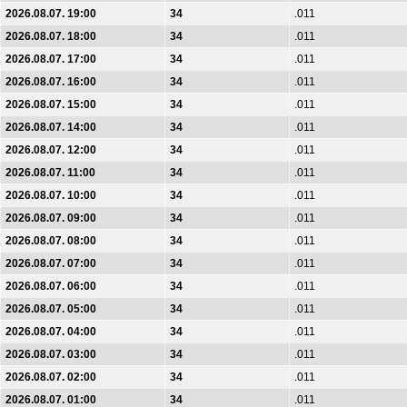
2026.08.07. 19:00
34
.011
2026.08.07. 18:00
34
.011
2026.08.07. 17:00
34
.011
2026.08.07. 16:00
34
.011
2026.08.07. 15:00
34
.011
2026.08.07. 14:00
34
.011
2026.08.07. 12:00
34
.011
2026.08.07. 11:00
34
.011
2026.08.07. 10:00
34
.011
2026.08.07. 09:00
34
.011
2026.08.07. 08:00
34
.011
2026.08.07. 07:00
34
.011
2026.08.07. 06:00
34
.011
2026.08.07. 05:00
34
.011
2026.08.07. 04:00
34
.011
2026.08.07. 03:00
34
.011
2026.08.07. 02:00
34
.011
2026.08.07. 01:00
34
.011