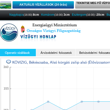
TEKINTSE MEG FŐ VÍZFO
AKTUÁLIS VÍZÁLLÁSOK (24 órás)
Nagybajcs
:
8cm
Komárom
:
3cm
Esztergom
:
-20cm
Bu
(16:00)
(16:00)
(16:00)