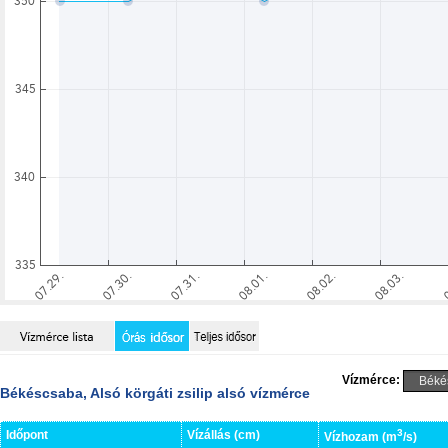
Vízmérce:
Békéscsaba, Alsó körgáti zsilip alsó vízmérce
3
Időpont
Vízállás (cm)
Vízhozam (m
/s)