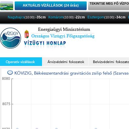
TEKINTSE MEG FŐ VÍZFO
AKTUÁLIS VÍZÁLLÁSOK (24 órás)
Nagybajcs
:
-35cm
Komárom
:
-22cm
Esztergom
:
-34cm
(10:00)
(10:00)
(10:00)