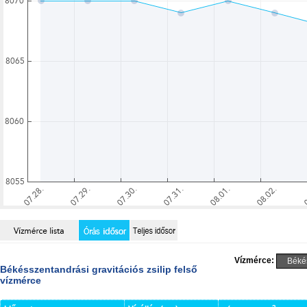
Vízmérce:
Békésszentandrási gravitációs zsilip felső
vízmérce