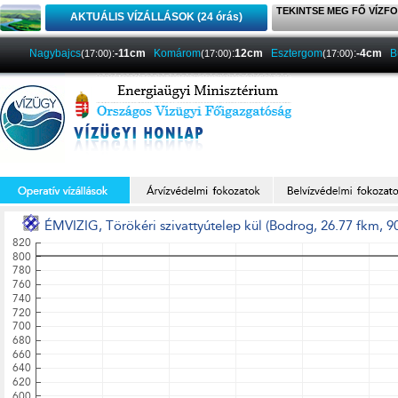
TEKINTSE MEG FŐ VÍZFO
AKTUÁLIS VÍZÁLLÁSOK (24 órás)
Nagybajcs
:
-11cm
Komárom
:
12cm
Esztergom
:
-4cm
B
(17:00)
(17:00)
(17:00)