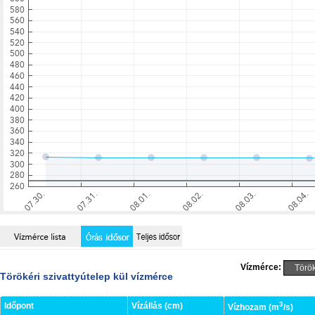
Vízmérce:
Törökéri szivattyútelep kül vízmérce
3
Időpont
Vízállás (cm)
Vízhozam (m
/s)