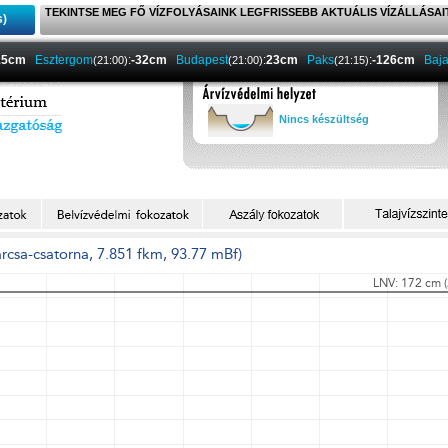
TEKINTSE MEG FŐ VÍZFOLYÁSAINK LEGFRISSEBB AKTUÁLIS VÍZÁLLÁSAI
s)
15cm
Esztergom
:
-32cm
Budapest
:
23cm
Paks
:
-126cm
Baj
(21:00)
(21:00)
(21:15)
Nincs készültség