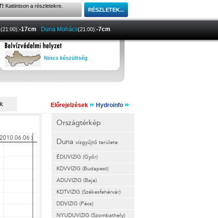
T!
Kattintson a részletekre.
a
:
-17cm
Duna Mohács
:
-7cm
(21:00)
(21:00)
Nincs készültség
Előrejelzések
Hydroinfo
Országtérkép
Duna
vízgyűjtő területe
ÉDUVIZIG (Győr)
KDVVIZIG (Budapest)
ADUVIZIG (Baja)
KDTVIZIG (Székesfehérvár)
DDVIZIG (Pécs)
NYUDUVIZIG (Szombathely)