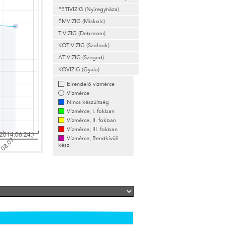
FETIVIZIG (Nyíregyháza)
ÉMVIZIG (Miskolc)
TIVIZIG (Debrecen)
KÖTIVIZIG (Szolnok)
ATIVIZIG (Szeged)
KÖVIZIG (Gyula)
Elrendelő vízmérce
Vízmérce
Nincs készültség
Vízmérce, I. fokban
Vízmérce, II. fokban
Vízmérce, III. fokban
Vízmérce, Rendkívüli
kész.