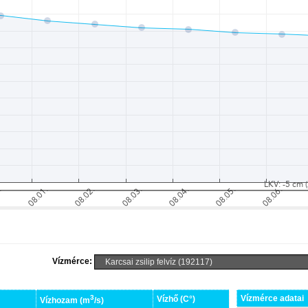
Vízmérce:
3
Vízmérce adatai
Vízhő (C°)
Vízhozam (m
/s)