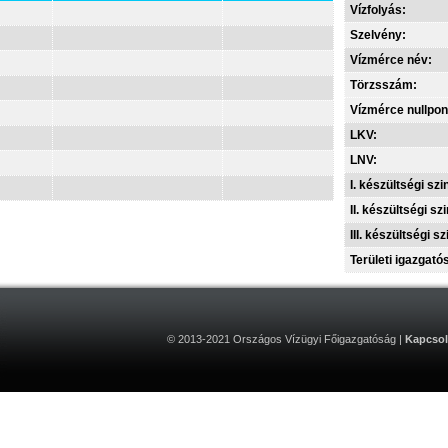
Vízfolyás:
Szelvény:
Vízmérce név:
Törzsszám:
Vízmérce nullpon
LKV:
LNV:
I. készültségi szin
II. készültségi szi
III. készültségi sz
Területi igazgató
© 2013-2021 Országos Vízügyi Főigazgatóság |
Kapcsol