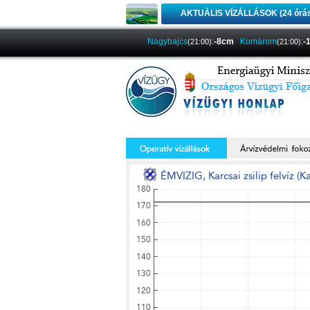
AKTUÁLIS VÍZÁLLÁSOK (24 órá
Nagybajcs
:
-8cm
Komárom
:
-
(21:00)
(21:00)