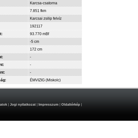
Karcsa-csatorna
7.851 fkm
Karcsai zsilip felvíz
192117
t:
93.770 mBf
-5 cm
172 cm
t:
-
nt:
-
int:
-
ság:
ÉMVIZIG (Miskolc)
atok
|
Jogi nyilatkozat
|
Impresszum
|
Oldaltérkép
|