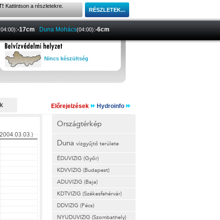
T!
Kattintson a részletekre.
:
-17cm
Duna Mohács
:
-6cm
(04:00)
(04:00)
Nincs készültség
Előrejelzések
Hydroinfo
Országtérkép
Duna
vízgyűjtő területe
ÉDUVIZIG (Győr)
KDVVIZIG (Budapest)
ADUVIZIG (Baja)
KDTVIZIG (Székesfehérvár)
DDVIZIG (Pécs)
NYUDUVIZIG (Szombathely)