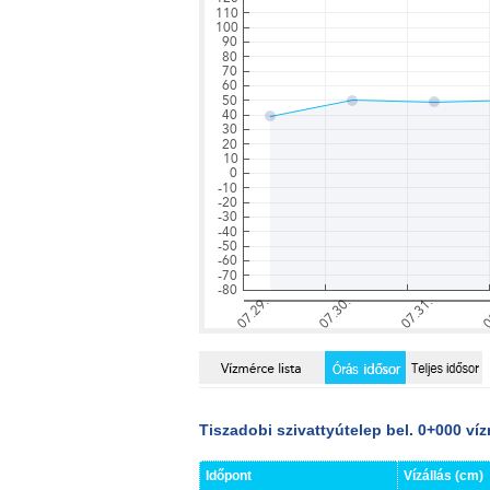
Tiszadobi szivattyútelep bel. 0+000 ví
Időpont
Vízállás (cm)