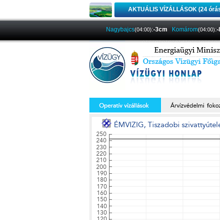
AKTUÁLIS VÍZÁLLÁSOK (24 órá
Nagybajcs
:
-3cm
Komárom
:
(04:00)
(04:00)