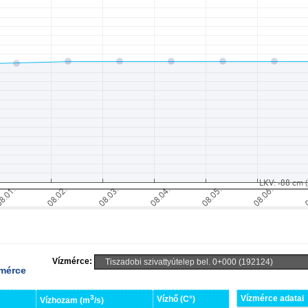
Vízmérce:
zmérce
3
Vízmérce adatai
Vízhő (C°)
Vízhozam (m
/s)