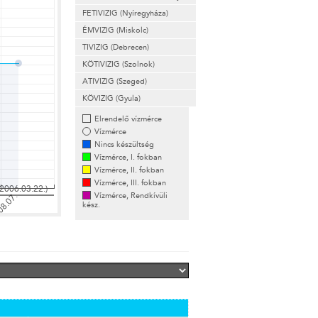
FETIVIZIG (Nyíregyháza)
ÉMVIZIG (Miskolc)
TIVIZIG (Debrecen)
KÖTIVIZIG (Szolnok)
ATIVIZIG (Szeged)
KÖVIZIG (Gyula)
Elrendelő vízmérce
Vízmérce
Nincs készültség
Vízmérce, I. fokban
Vízmérce, II. fokban
Vízmérce, III. fokban
Vízmérce, Rendkívüli
kész.