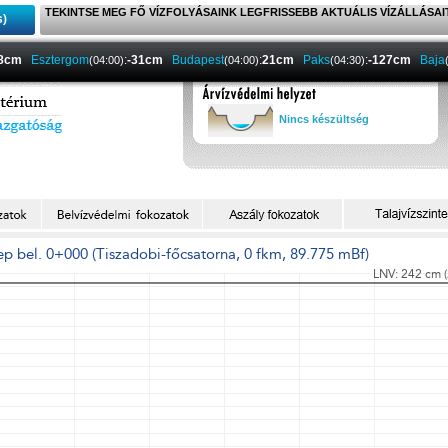
TEKINTSE MEG FŐ VÍZFOLYÁSAINK LEGFRISSEBB AKTUÁLIS VÍZÁLLÁSAI
s)
-8cm
Esztergom
:
-31cm
Budapest
:
21cm
Paks
:
-127cm
Baja
(04:00)
(04:00)
(04:30)
Nincs készültség