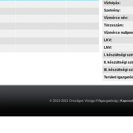
Vízfolyás:
Szelvény:
Vízmérce név:
Törzsszám:
Vízmérce nullpon
LKV:
LNV:
I. készültségi szin
II. készültségi szi
III. készültségi sz
Területi igazgató
© 2013-2021 Országos Vízügyi Főigazgatóság |
Kapcsol