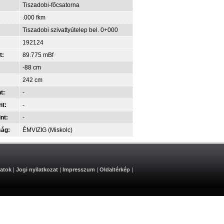
Tiszadobi-főcsatorna
.000 fkm
Tiszadobi szivattyútelep bel. 0+000
192124
t:
89.775 mBf
-88 cm
242 cm
t:
-
nt:
-
int:
-
ság:
ÉMVIZIG (Miskolc)
atok
|
Jogi nyilatkozat
|
Impresszum
|
Oldaltérkép
|