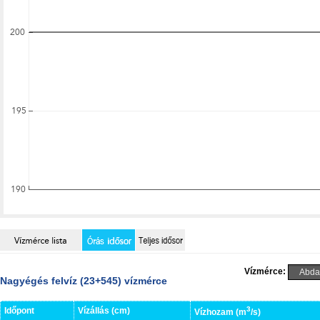
Vízmérce:
Nagyégés felvíz (23+545) vízmérce
3
Időpont
Vízállás (cm)
Vízhozam (m
/s)