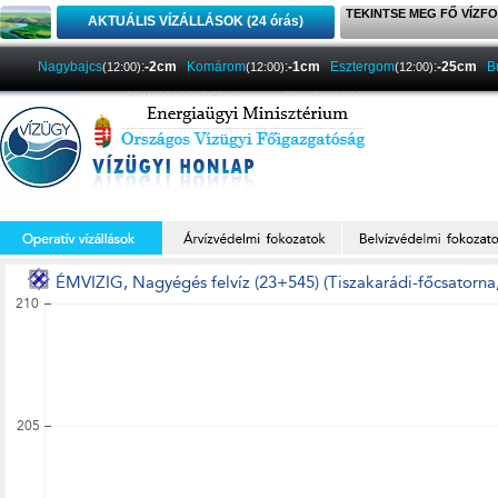
TEKINTSE MEG FŐ VÍZFO
AKTUÁLIS VÍZÁLLÁSOK (24 órás)
Nagybajcs
:
-2cm
Komárom
:
-1cm
Esztergom
:
-25cm
B
(12:00)
(12:00)
(12:00)