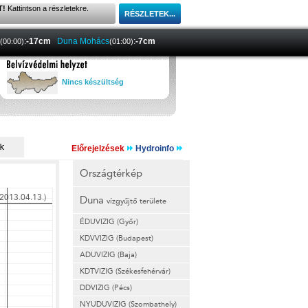
T!
Kattintson a részletekre.
:
-17cm
Duna Mohács
:
-7cm
(00:00)
(01:00)
Nincs készültség
Előrejelzések
Hydroinfo
Országtérkép
Duna
vízgyűjtő területe
ÉDUVIZIG (Győr)
KDVVIZIG (Budapest)
ADUVIZIG (Baja)
KDTVIZIG (Székesfehérvár)
DDVIZIG (Pécs)
NYUDUVIZIG (Szombathely)