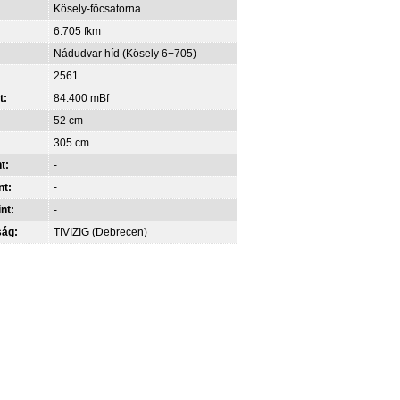
Kösely-főcsatorna
6.705 fkm
Nádudvar híd (Kösely 6+705)
2561
t:
84.400 mBf
52 cm
305 cm
t:
-
nt:
-
int:
-
ság:
TIVIZIG (Debrecen)