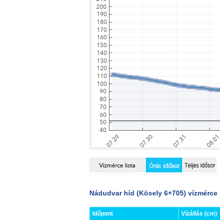
Nádudvar híd (Kösely 6+705) vízmérce
Időpont
Vízállás (cm)