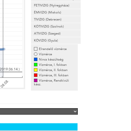
FETIVIZIG (Nyíregyháza)
ÉMVIZIG (Miskolc)
TIVIZIG (Debrecen)
KÖTIVIZIG (Szolnok)
ATIVIZIG (Szeged)
KÖVIZIG (Gyula)
Elrendelő vízmérce
Vízmérce
Nincs készültség
Vízmérce, I. fokban
Vízmérce, II. fokban
Vízmérce, III. fokban
Vízmérce, Rendkívüli
kész.