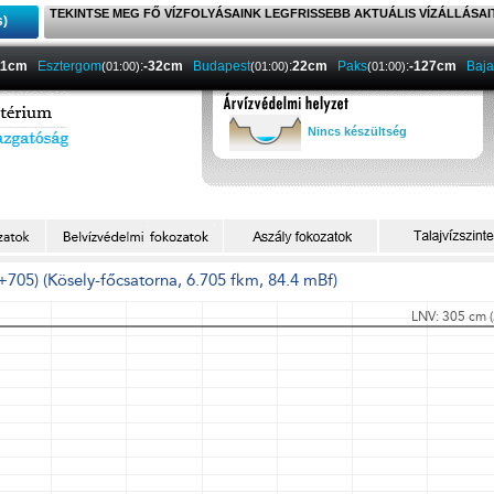
TEKINTSE MEG FŐ VÍZFOLYÁSAINK LEGFRISSEBB AKTUÁLIS VÍZÁLLÁSAI
s)
11cm
Esztergom
:
-32cm
Budapest
:
22cm
Paks
:
-127cm
Baja
(01:00)
(01:00)
(01:00)
Nincs készültség