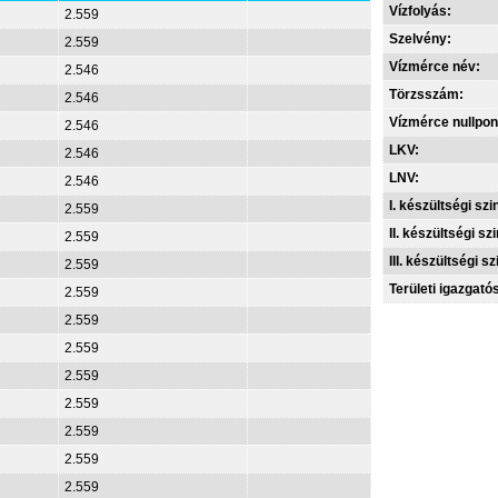
Vízfolyás:
2.559
Szelvény:
2.559
Vízmérce név:
2.546
Törzsszám:
2.546
Vízmérce nullpon
2.546
LKV:
2.546
LNV:
2.546
I. készültségi szin
2.559
II. készültségi szi
2.559
III. készültségi sz
2.559
Területi igazgató
2.559
2.559
2.559
2.559
2.559
2.559
2.559
2.559