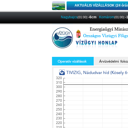
AKTUÁLIS VÍZÁLLÁSOK (24 órá
Nagybajcs
:
-6cm
Komárom
:
-
(01:00)
(01:00)