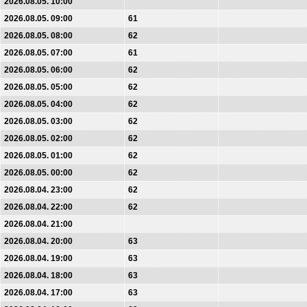
2026.08.05. 10:00
2026.08.05. 09:00
61
2026.08.05. 08:00
62
2026.08.05. 07:00
61
2026.08.05. 06:00
62
2026.08.05. 05:00
62
2026.08.05. 04:00
62
2026.08.05. 03:00
62
2026.08.05. 02:00
62
2026.08.05. 01:00
62
2026.08.05. 00:00
62
2026.08.04. 23:00
62
2026.08.04. 22:00
62
2026.08.04. 21:00
2026.08.04. 20:00
63
2026.08.04. 19:00
63
2026.08.04. 18:00
63
2026.08.04. 17:00
63