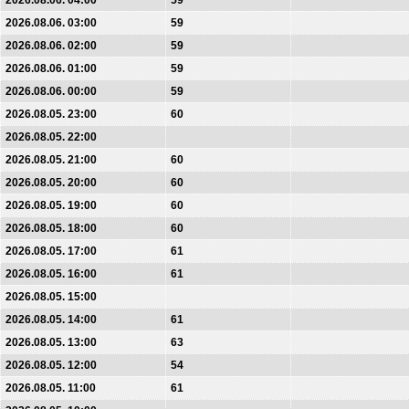
2026.08.06. 04:00
59
2026.08.06. 03:00
59
2026.08.06. 02:00
59
2026.08.06. 01:00
59
2026.08.06. 00:00
59
2026.08.05. 23:00
60
2026.08.05. 22:00
2026.08.05. 21:00
60
2026.08.05. 20:00
60
2026.08.05. 19:00
60
2026.08.05. 18:00
60
2026.08.05. 17:00
61
2026.08.05. 16:00
61
2026.08.05. 15:00
2026.08.05. 14:00
61
2026.08.05. 13:00
63
2026.08.05. 12:00
54
2026.08.05. 11:00
61