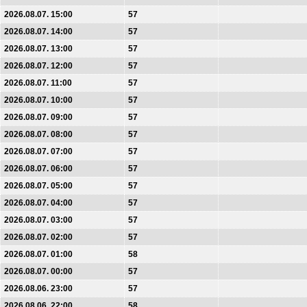
2026.08.07. 15:00
57
2026.08.07. 14:00
57
2026.08.07. 13:00
57
2026.08.07. 12:00
57
2026.08.07. 11:00
57
2026.08.07. 10:00
57
2026.08.07. 09:00
57
2026.08.07. 08:00
57
2026.08.07. 07:00
57
2026.08.07. 06:00
57
2026.08.07. 05:00
57
2026.08.07. 04:00
57
2026.08.07. 03:00
57
2026.08.07. 02:00
57
2026.08.07. 01:00
58
2026.08.07. 00:00
57
2026.08.06. 23:00
57
2026.08.06. 22:00
58