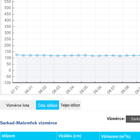
Vízmérce:
Sarkad-Malomfok vízmérce
3
Időpont
Vízállás (cm)
Vízhozam (m
/s)