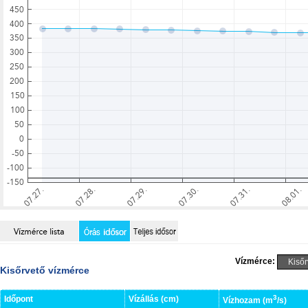
Vízmérce:
Kisőrvető vízmérce
3
Időpont
Vízállás (cm)
Vízhozam (m
/s)