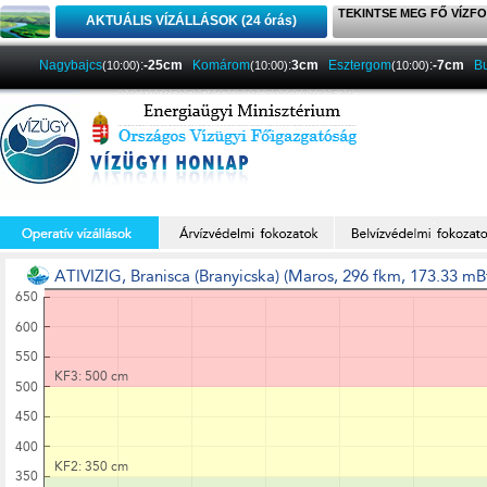
TEKINTSE MEG FŐ VÍZFO
AKTUÁLIS VÍZÁLLÁSOK (24 órás)
Nagybajcs
:
-25cm
Komárom
:
3cm
Esztergom
:
-7cm
B
(10:00)
(10:00)
(10:00)