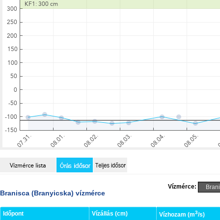
Vízmérce:
Branisca (Branyicska) vízmérce
3
Időpont
Vízállás (cm)
Vízhozam (m
/s)