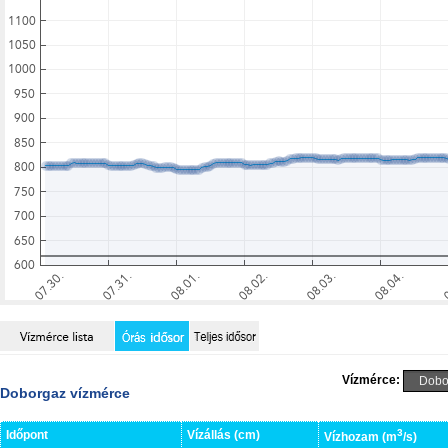
Vízmérce:
Doborgaz vízmérce
3
Időpont
Vízállás (cm)
Vízhozam (m
/s)