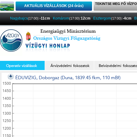
TEKINTSE MEG FŐ VÍZFO
AKTUÁLIS VÍZÁLLÁSOK (24 órás)
Nagybajcs
:
-11cm
Komárom
:
12cm
Esztergom
:
-4cm
B
(17:00)
(17:00)
(17:00)