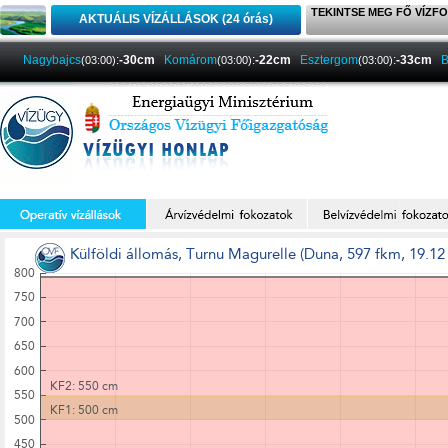
TEKINTSE MEG FŐ VÍZFO
AKTUÁLIS VÍZÁLLÁSOK (24 órás)
Nagybajcs
:
-30cm
Komárom
:
-22cm
Esztergom
:
-33cm
B
(03:00)
(03:00)
(03:00)