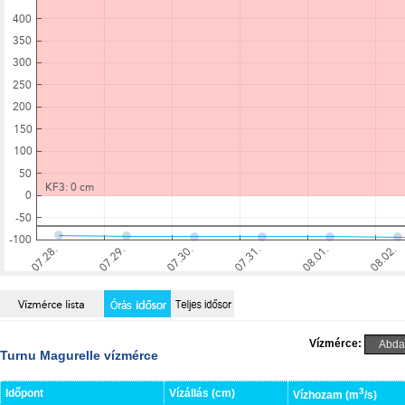
Vízmérce:
Turnu Magurelle vízmérce
3
Időpont
Vízállás (cm)
Vízhozam (m
/s)