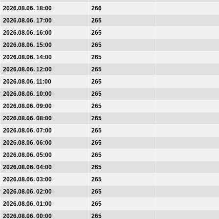
2026.08.06. 18:00
266
2026.08.06. 17:00
265
2026.08.06. 16:00
265
2026.08.06. 15:00
265
2026.08.06. 14:00
265
2026.08.06. 12:00
265
2026.08.06. 11:00
265
2026.08.06. 10:00
265
2026.08.06. 09:00
265
2026.08.06. 08:00
265
2026.08.06. 07:00
265
2026.08.06. 06:00
265
2026.08.06. 05:00
265
2026.08.06. 04:00
265
2026.08.06. 03:00
265
2026.08.06. 02:00
265
2026.08.06. 01:00
265
2026.08.06. 00:00
265