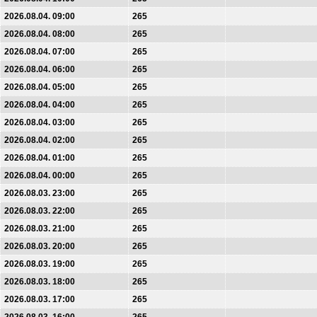
2026.08.04. 09:00
265
2026.08.04. 08:00
265
2026.08.04. 07:00
265
2026.08.04. 06:00
265
2026.08.04. 05:00
265
2026.08.04. 04:00
265
2026.08.04. 03:00
265
2026.08.04. 02:00
265
2026.08.04. 01:00
265
2026.08.04. 00:00
265
2026.08.03. 23:00
265
2026.08.03. 22:00
265
2026.08.03. 21:00
265
2026.08.03. 20:00
265
2026.08.03. 19:00
265
2026.08.03. 18:00
265
2026.08.03. 17:00
265