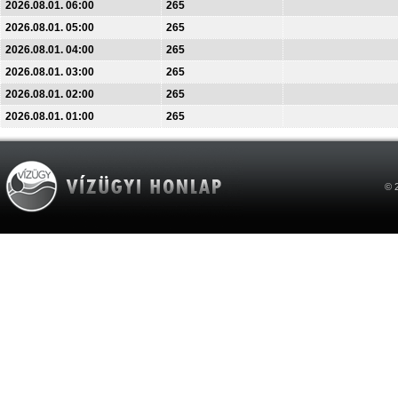
2026.08.01. 06:00
265
2026.08.01. 05:00
265
2026.08.01. 04:00
265
2026.08.01. 03:00
265
2026.08.01. 02:00
265
2026.08.01. 01:00
265
© 