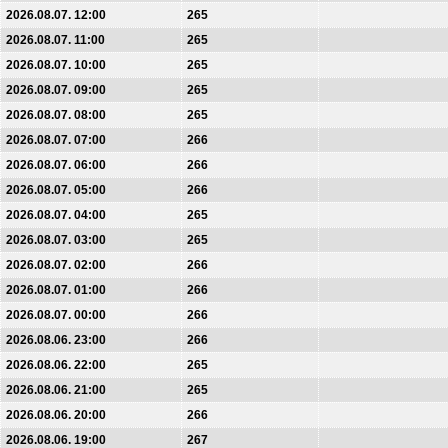
2026.08.07. 12:00
265
2026.08.07. 11:00
265
2026.08.07. 10:00
265
2026.08.07. 09:00
265
2026.08.07. 08:00
265
2026.08.07. 07:00
266
2026.08.07. 06:00
266
2026.08.07. 05:00
266
2026.08.07. 04:00
265
2026.08.07. 03:00
265
2026.08.07. 02:00
266
2026.08.07. 01:00
266
2026.08.07. 00:00
266
2026.08.06. 23:00
266
2026.08.06. 22:00
265
2026.08.06. 21:00
265
2026.08.06. 20:00
266
2026.08.06. 19:00
267