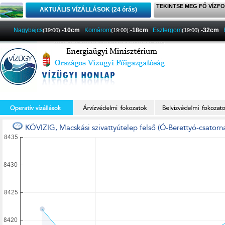
TEKINTSE MEG FŐ VÍZFO
AKTUÁLIS VÍZÁLLÁSOK (24 órás)
Nagybajcs
:
-10cm
Komárom
:
-18cm
Esztergom
:
-32cm
(19:00)
(19:00)
(19:00)