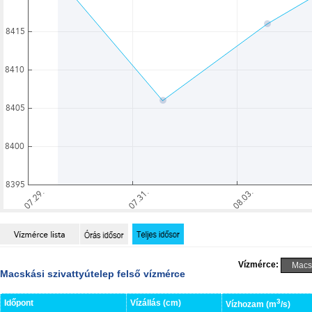
Vízmérce:
Macskási szivattyútelep felső vízmérce
3
Időpont
Vízállás (cm)
Vízhozam (m
/s)