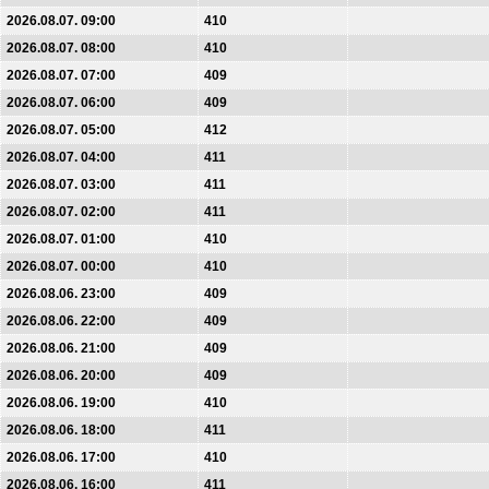
2026.08.07. 09:00
410
2026.08.07. 08:00
410
2026.08.07. 07:00
409
2026.08.07. 06:00
409
2026.08.07. 05:00
412
2026.08.07. 04:00
411
2026.08.07. 03:00
411
2026.08.07. 02:00
411
2026.08.07. 01:00
410
2026.08.07. 00:00
410
2026.08.06. 23:00
409
2026.08.06. 22:00
409
2026.08.06. 21:00
409
2026.08.06. 20:00
409
2026.08.06. 19:00
410
2026.08.06. 18:00
411
2026.08.06. 17:00
410
2026.08.06. 16:00
411