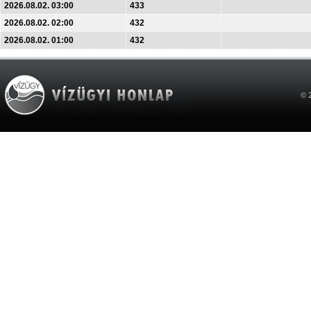
2026.08.02. 03:00
433
2026.08.02. 02:00
432
2026.08.02. 01:00
432
© 