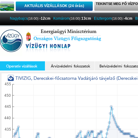
TEKINTSE MEG FŐ VÍZFO
AKTUÁLIS VÍZÁLLÁSOK (24 órás)
Nagybajcs
:
-12cm
Komárom
:
13cm
Esztergom
:
-4cm
B
(16:00)
(16:00)
(16:00)