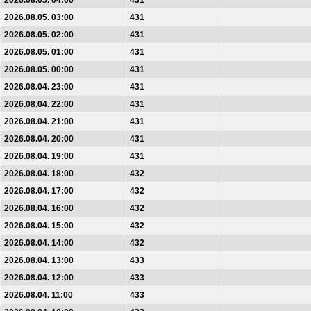
2026.08.05. 04:00
431
2026.08.05. 03:00
431
2026.08.05. 02:00
431
2026.08.05. 01:00
431
2026.08.05. 00:00
431
2026.08.04. 23:00
431
2026.08.04. 22:00
431
2026.08.04. 21:00
431
2026.08.04. 20:00
431
2026.08.04. 19:00
431
2026.08.04. 18:00
432
2026.08.04. 17:00
432
2026.08.04. 16:00
432
2026.08.04. 15:00
432
2026.08.04. 14:00
432
2026.08.04. 13:00
433
2026.08.04. 12:00
433
2026.08.04. 11:00
433