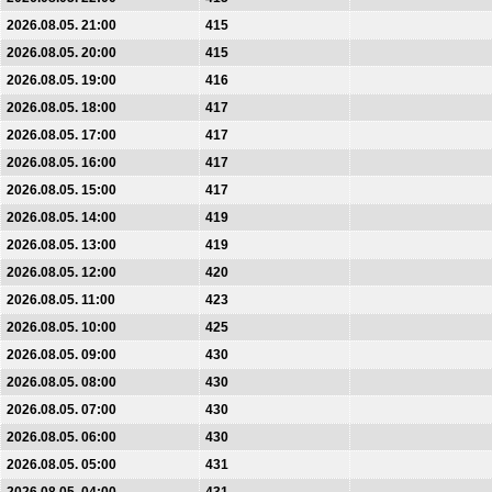
2026.08.05. 21:00
415
2026.08.05. 20:00
415
2026.08.05. 19:00
416
2026.08.05. 18:00
417
2026.08.05. 17:00
417
2026.08.05. 16:00
417
2026.08.05. 15:00
417
2026.08.05. 14:00
419
2026.08.05. 13:00
419
2026.08.05. 12:00
420
2026.08.05. 11:00
423
2026.08.05. 10:00
425
2026.08.05. 09:00
430
2026.08.05. 08:00
430
2026.08.05. 07:00
430
2026.08.05. 06:00
430
2026.08.05. 05:00
431