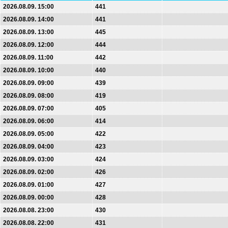
2026.08.09. 15:00
441
2026.08.09. 14:00
441
2026.08.09. 13:00
445
2026.08.09. 12:00
444
2026.08.09. 11:00
442
2026.08.09. 10:00
440
2026.08.09. 09:00
439
2026.08.09. 08:00
419
2026.08.09. 07:00
405
2026.08.09. 06:00
414
2026.08.09. 05:00
422
2026.08.09. 04:00
423
2026.08.09. 03:00
424
2026.08.09. 02:00
426
2026.08.09. 01:00
427
2026.08.09. 00:00
428
2026.08.08. 23:00
430
2026.08.08. 22:00
431