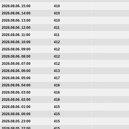
2026.08.06. 15:00
410
2026.08.06. 14:00
410
2026.08.06. 13:00
410
2026.08.06. 12:00
411
2026.08.06. 11:00
411
2026.08.06. 10:00
412
2026.08.06. 09:00
412
2026.08.06. 08:00
412
2026.08.06. 07:00
412
2026.08.06. 06:00
413
2026.08.06. 05:00
417
2026.08.06. 04:00
416
2026.08.06. 03:00
416
2026.08.06. 02:00
416
2026.08.06. 01:00
415
2026.08.06. 00:00
415
2026.08.05. 23:00
415
2026.08.05. 22:00
415