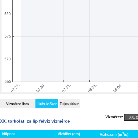
Vízmérce:
XX. torkolati zsilip felvíz vízmérce
3
Időpont
Vízállás (cm)
Vízhozam (m
/s)