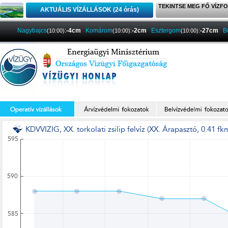
TEKINTSE MEG FŐ VÍZFO
AKTUÁLIS VÍZÁLLÁSOK (24 órás)
Nagybajcs
:
-4cm
Komárom
:
-2cm
Esztergom
:
-27cm
B
(10:00)
(10:00)
(10:00)