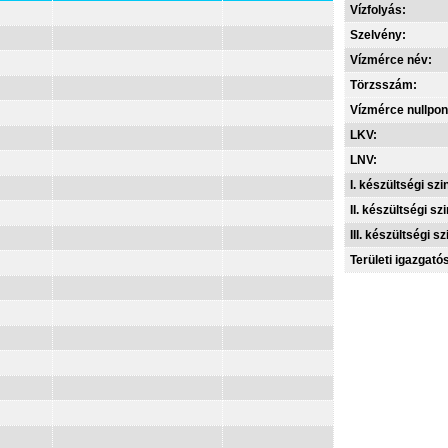
Vízfolyás:
Szelvény:
Vízmérce név:
Törzsszám:
Vízmérce nullpon
LKV:
LNV:
I. készültségi szin
II. készültségi szi
III. készültségi sz
Területi igazgató