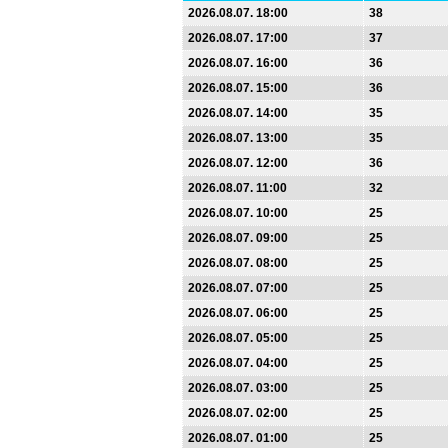
2026.08.07. 18:00
38
2026.08.07. 17:00
37
2026.08.07. 16:00
36
2026.08.07. 15:00
36
2026.08.07. 14:00
35
2026.08.07. 13:00
35
2026.08.07. 12:00
36
2026.08.07. 11:00
32
2026.08.07. 10:00
25
2026.08.07. 09:00
25
2026.08.07. 08:00
25
2026.08.07. 07:00
25
2026.08.07. 06:00
25
2026.08.07. 05:00
25
2026.08.07. 04:00
25
2026.08.07. 03:00
25
2026.08.07. 02:00
25
2026.08.07. 01:00
25