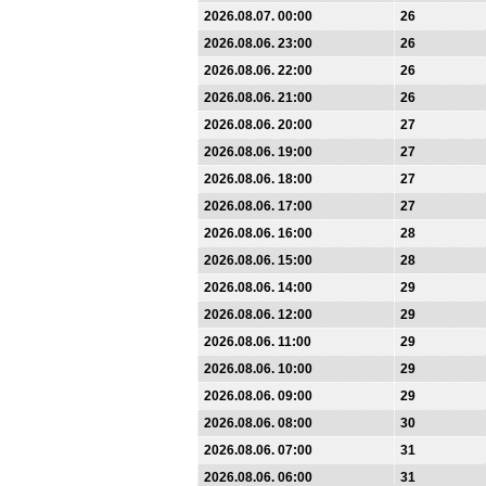
2026.08.07. 00:00
26
2026.08.06. 23:00
26
2026.08.06. 22:00
26
2026.08.06. 21:00
26
2026.08.06. 20:00
27
2026.08.06. 19:00
27
2026.08.06. 18:00
27
2026.08.06. 17:00
27
2026.08.06. 16:00
28
2026.08.06. 15:00
28
2026.08.06. 14:00
29
2026.08.06. 12:00
29
2026.08.06. 11:00
29
2026.08.06. 10:00
29
2026.08.06. 09:00
29
2026.08.06. 08:00
30
2026.08.06. 07:00
31
2026.08.06. 06:00
31