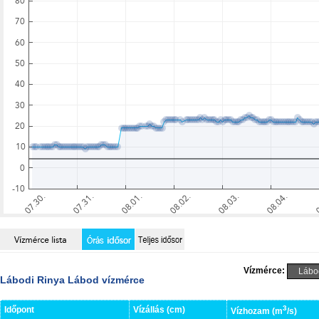
Vízmérce:
Lábodi Rinya Lábod vízmérce
3
Időpont
Vízállás (cm)
Vízhozam (m
/s)