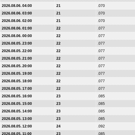
2026.08.06. 04:00
21
.070
2026.08.06. 03:00
21
.070
2026.08.06. 02:00
21
.070
2026.08.06. 01:00
22
.077
2026.08.06. 00:00
22
.077
2026.08.05. 23:00
22
.077
2026.08.05. 22:00
22
.077
2026.08.05. 21:00
22
.077
2026.08.05. 20:00
22
.077
2026.08.05. 19:00
22
.077
2026.08.05. 18:00
22
.077
2026.08.05. 17:00
22
.077
2026.08.05. 16:00
23
.085
2026.08.05. 15:00
23
.085
2026.08.05. 14:00
23
.085
2026.08.05. 13:00
23
.085
2026.08.05. 12:00
24
.092
2026.08.05. 11:00
23
.085