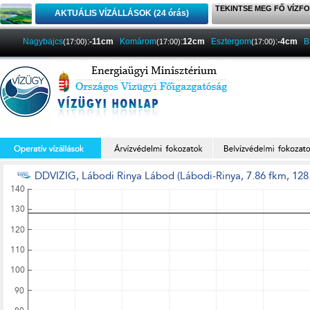
TEKINTSE MEG FŐ VÍZFO
AKTUÁLIS VÍZÁLLÁSOK (24 órás)
Nagybajcs
:
-11cm
Komárom
:
12cm
Esztergom
:
-4cm
B
(17:00)
(17:00)
(17:00)