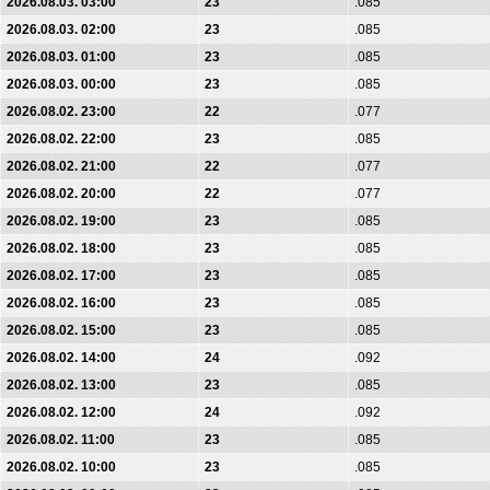
2026.08.03. 03:00
23
.085
2026.08.03. 02:00
23
.085
2026.08.03. 01:00
23
.085
2026.08.03. 00:00
23
.085
2026.08.02. 23:00
22
.077
2026.08.02. 22:00
23
.085
2026.08.02. 21:00
22
.077
2026.08.02. 20:00
22
.077
2026.08.02. 19:00
23
.085
2026.08.02. 18:00
23
.085
2026.08.02. 17:00
23
.085
2026.08.02. 16:00
23
.085
2026.08.02. 15:00
23
.085
2026.08.02. 14:00
24
.092
2026.08.02. 13:00
23
.085
2026.08.02. 12:00
24
.092
2026.08.02. 11:00
23
.085
2026.08.02. 10:00
23
.085