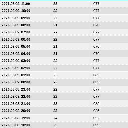
2026.08.09. 11:00
22
.077
2026.08.09. 10:00
22
.077
2026.08.09. 09:00
22
.077
2026.08.09. 08:00
21
.070
2026.08.09. 07:00
22
.077
2026.08.09. 06:00
22
.077
2026.08.09. 05:00
21
.070
2026.08.09. 04:00
21
.070
2026.08.09. 03:00
22
.077
2026.08.09. 02:00
22
.077
2026.08.09. 01:00
23
.085
2026.08.09. 00:00
23
.085
2026.08.08. 23:00
22
.077
2026.08.08. 22:00
22
.077
2026.08.08. 21:00
23
.085
2026.08.08. 20:00
23
.085
2026.08.08. 19:00
24
.092
2026.08.08. 18:00
25
.099