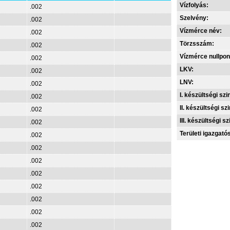
Vízfolyás:
.002
Szelvény:
.002
Vízmérce név:
.002
Törzsszám:
.002
Vízmérce nullpon
.002
LKV:
.002
LNV:
.002
I. készültségi szin
.002
II. készültségi szi
.002
III. készültségi sz
.002
Területi igazgató
.002
.002
.002
.002
.002
.002
.002
.002