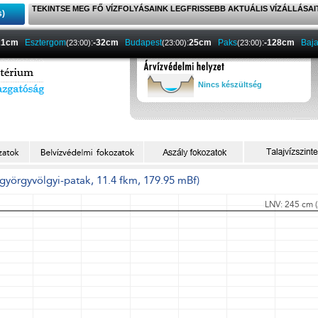
TEKINTSE MEG FŐ VÍZFOLYÁSAINK LEGFRISSEBB AKTUÁLIS VÍZÁLLÁSAI
s)
21cm
Esztergom
:
-32cm
Budapest
:
25cm
Paks
:
-128cm
Baj
(23:00)
(23:00)
(23:00)
Nincs készültség