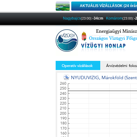
AKTUÁLIS VÍZÁLLÁSOK (24 órá
Nagybajcs
:
-34cm
Komárom
:
-
(23:00)
(23:00)