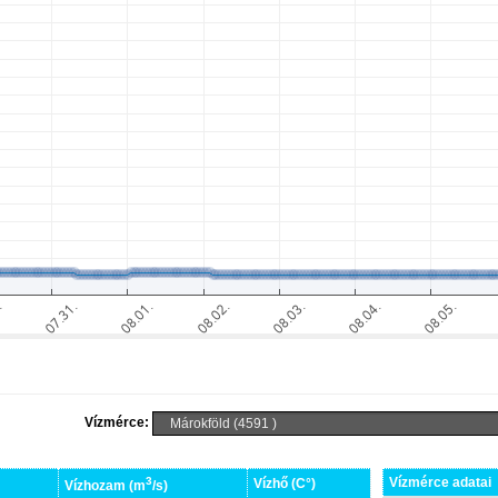
Vízmérce:
3
Vízmérce adatai
Vízhő (C°)
Vízhozam (m
/s)