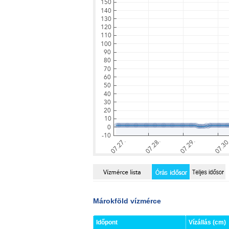
Márokföld vízmérce
Időpont
Vízállás (cm)