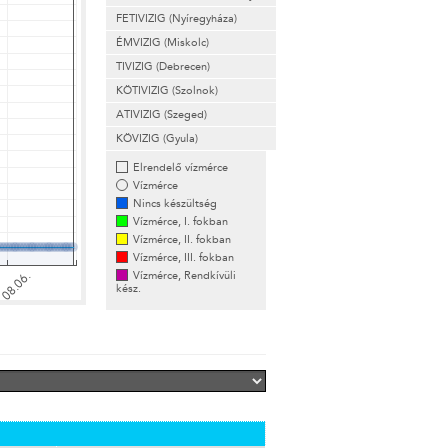
FETIVIZIG (Nyíregyháza)
ÉMVIZIG (Miskolc)
TIVIZIG (Debrecen)
KÖTIVIZIG (Szolnok)
ATIVIZIG (Szeged)
KÖVIZIG (Gyula)
Elrendelő vízmérce
Vízmérce
Nincs készültség
Vízmérce, I. fokban
Vízmérce, II. fokban
Vízmérce, III. fokban
Vízmérce, Rendkívüli
kész.