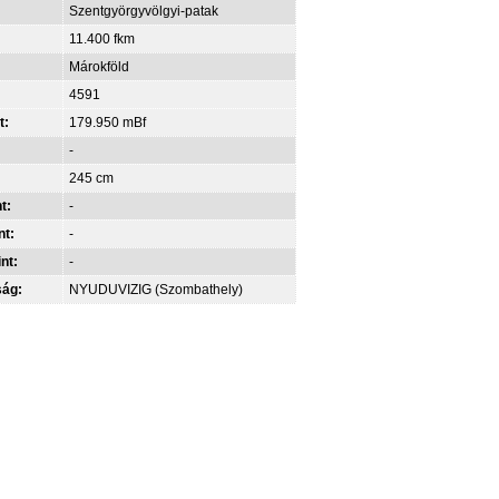
Szentgyörgyvölgyi-patak
11.400 fkm
Márokföld
4591
t:
179.950 mBf
-
245 cm
t:
-
nt:
-
int:
-
ság:
NYUDUVIZIG (Szombathely)