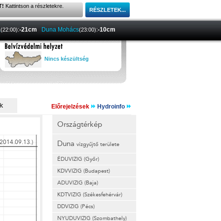
T!
Kattintson a részletekre.
a
:
-21cm
Duna Mohács
:
-10cm
(22:00)
(23:00)
Nincs készültség
Előrejelzések
Hydroinfo
Országtérkép
Duna
vízgyűjtő területe
ÉDUVIZIG (Győr)
KDVVIZIG (Budapest)
ADUVIZIG (Baja)
KDTVIZIG (Székesfehérvár)
DDVIZIG (Pécs)
NYUDUVIZIG (Szombathely)