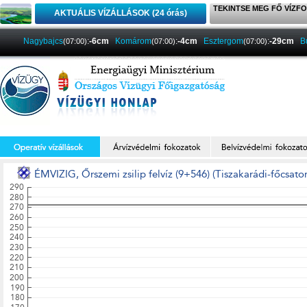
TEKINTSE MEG FŐ VÍZFO
AKTUÁLIS VÍZÁLLÁSOK (24 órás)
Nagybajcs
:
-6cm
Komárom
:
-4cm
Esztergom
:
-29cm
B
(07:00)
(07:00)
(07:00)