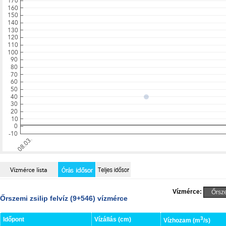
Vízmérce:
Őrszemi zsilip felvíz (9+546) vízmérce
3
Időpont
Vízállás (cm)
Vízhozam (m
/s)