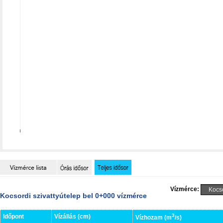
Vízmérce:
Kocsordi szivattyútelep bel 0+000 vízmérce
3
Időpont
Vízállás (cm)
Vízhozam (m
/s)