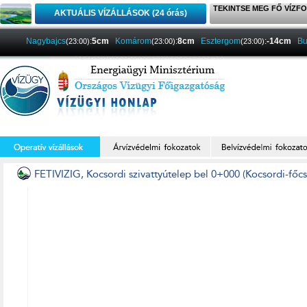
TEKINTSE MEG FŐ VÍZFO
AKTUÁLIS VÍZÁLLÁSOK (24 órás)
Nagybajcs
:
5cm
Komárom
:
8cm
Esztergom
:
-14cm
Bu
(23:00)
(23:00)
(23:00)