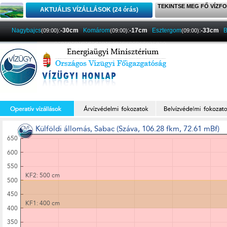
TEKINTSE MEG FŐ VÍZFO
AKTUÁLIS VÍZÁLLÁSOK (24 órás)
Nagybajcs
:
-30cm
Komárom
:
-17cm
Esztergom
:
-33cm
B
(09:00)
(09:00)
(09:00)