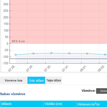
Vízmérce:
Sabac vízmérce
3
Időpont
Vízállás (cm)
Vízhozam (m
/s)