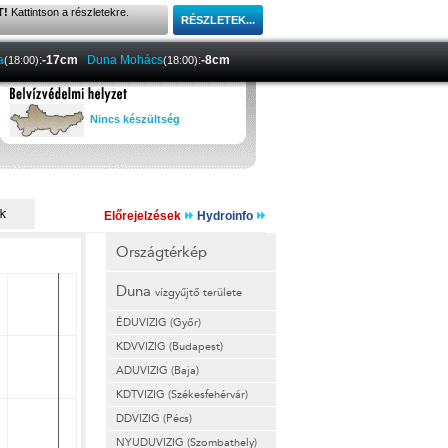
T!
Kattintson a részletekre.
a
:
-17cm
Duna Mohács
:
-8cm
(18:00)
(18:00)
Nincs készültség
Előrejelzések
Hydroinfo
Országtérkép
Duna
vízgyűjtő területe
ÉDUVIZIG (Győr)
KDVVIZIG (Budapest)
ADUVIZIG (Baja)
KDTVIZIG (Székesfehérvár)
DDVIZIG (Pécs)
NYUDUVIZIG (Szombathely)