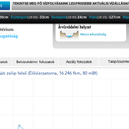
TEKINTSE MEG FŐ VÍZFOLYÁSAINK LEGFRISSEBB AKTUÁLIS VÍZÁLLÁSAI
s)
-20cm
Esztergom
:
-33cm
Budapest
:
24cm
Paks
:
-127cm
Baj
(18:00)
(18:00)
(18:15)
Nincs készültség