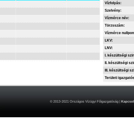
Vízfolyás:
Szelvény:
Vízmérce név:
Törzsszám:
Vízmérce nullpon
LKV:
LNV:
I. készültségi szin
II. készültségi szi
III. készültségi sz
Területi igazgató
© 2013-2021 Országos Vízügyi Főigazgatóság |
Kapcsol