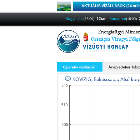
AKTUÁLIS VÍZÁLLÁSOK (24 órá
Nagybajcs
:
-12cm
Komárom
:
(18:00)
(18:00)