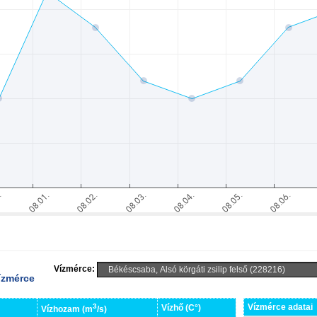
Vízmérce:
vízmérce
3
Vízmérce adatai
Vízhő (C°)
Vízhozam (m
/s)