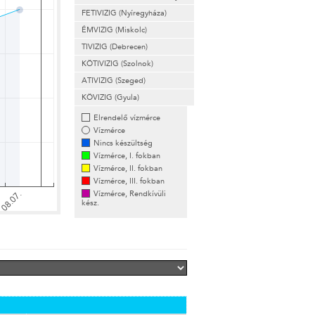
FETIVIZIG (Nyíregyháza)
ÉMVIZIG (Miskolc)
TIVIZIG (Debrecen)
KÖTIVIZIG (Szolnok)
ATIVIZIG (Szeged)
KÖVIZIG (Gyula)
Elrendelő vízmérce
Vízmérce
Nincs készültség
Vízmérce, I. fokban
Vízmérce, II. fokban
Vízmérce, III. fokban
Vízmérce, Rendkívüli
kész.