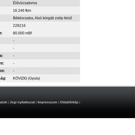
Élővízcsatorna
16.246 fkm
Békéscsaba, Alsó körgáti zsilip felső
228216
t:
80.000 mBf
-
-
t:
-
nt:
-
int:
-
ság:
KÖVIZIG (Gyula)
atok
|
Jogi nyilatkozat
|
Impresszum
|
Oldaltérkép
|