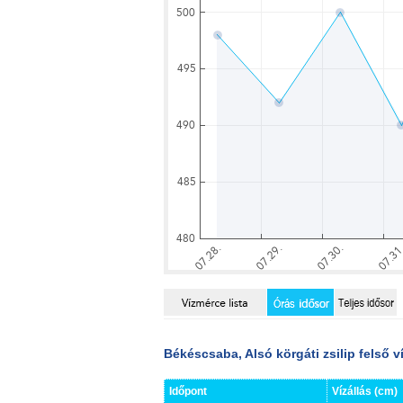
Békéscsaba, Alsó körgáti zsilip felső 
Időpont
Vízállás (cm)